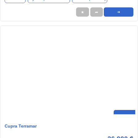
★
➦
➜
Cupra Terramar