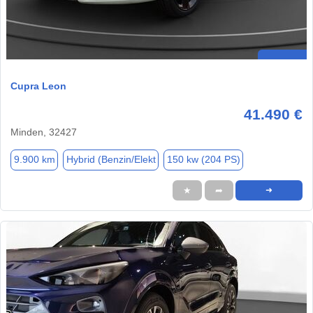
Cupra Leon
41.490 €
Minden, 32427
9.900 km
Hybrid (Benzin/Elekt
150 kw (204 PS)
★
➦
➜