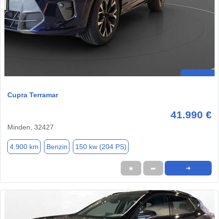
Cupra Terramar
41.990 €
Minden, 32427
4.900 km
Benzin
150 kw (204 PS)
★
➦
➜