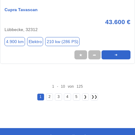
Cupra Tavascan
43.600 €
Lübbecke, 32312
4.900 km
Elektro
210 kw (286 PS)
★
➦
➜
1 - 10 von 125
1
2
3
4
5
❯
❯❯