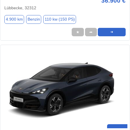
36.900 €
Lübbecke, 32312
4.900 km
Benzin
110 kw (150 PS)
★
➦
➜