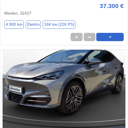
37.300 €
Minden, 32427
4.900 km
Elektro
166 kw (226 PS)
★
➦
➜