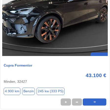
Cupra Formentor
43.100 €
Minden, 32427
4.900 km
Benzin
245 kw (333 PS)
★
➦
➜