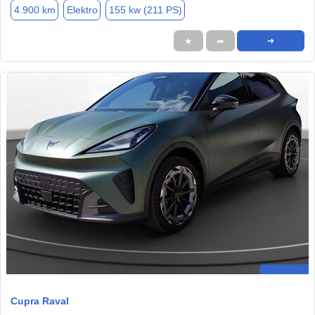
4.900 km
Elektro
155 kw (211 PS)
★
➦
➜
Cupra Raval