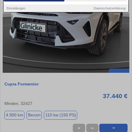
Einstellungen
Datenschutzerklärung
Cupra Formentor
37.440 €
Minden, 32427
4.900 km
Benzin
110 kw (150 PS)
★
➦
➜