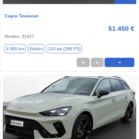
Cupra Tavascan
51.450 €
Minden, 32427
4.900 km
Elektro
210 kw (286 PS)
★
➦
➜