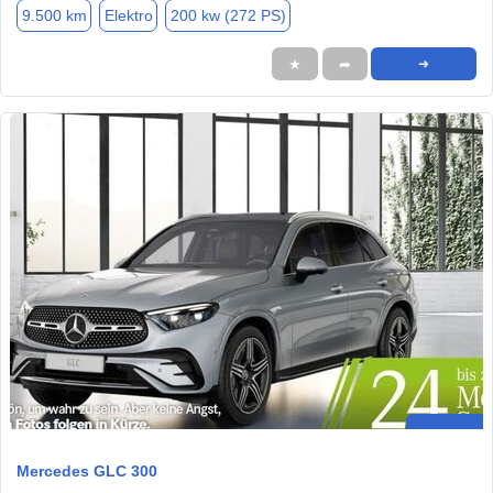
9.500 km
Elektro
200 kw (272 PS)
★
➦
➜
Mercedes GLC 300