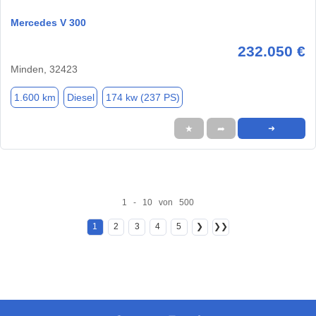
Mercedes V 300
232.050 €
Minden, 32423
1.600 km
Diesel
174 kw (237 PS)
★
➦
➜
1 - 10 von 500
1
2
3
4
5
❯
❯❯