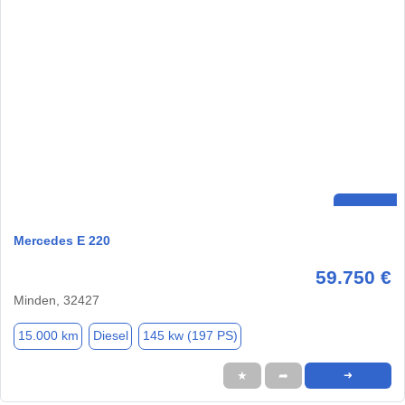
Mercedes E 220
59.750 €
Minden, 32427
15.000 km
Diesel
145 kw (197 PS)
★
➦
➜