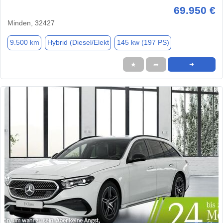
69.950 €
Minden, 32427
9.500 km
Hybrid (Diesel/Elekt
145 kw (197 PS)
★
➦
➜