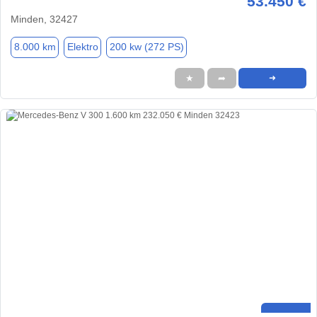
53.450 €
Minden, 32427
8.000 km
Elektro
200 kw (272 PS)
★
➦
➜