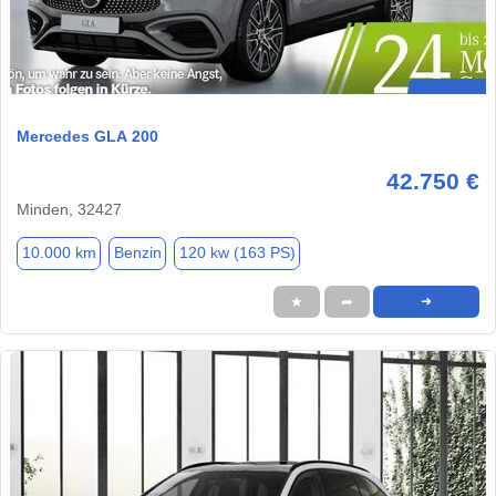
Mercedes GLA 200
42.750 €
Minden, 32427
10.000 km
Benzin
120 kw (163 PS)
★
➦
➜