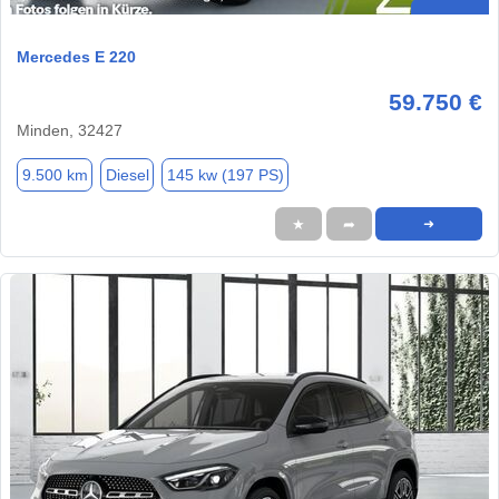
Mercedes E 220
59.750 €
Minden, 32427
9.500 km
Diesel
145 kw (197 PS)
★
➦
➜