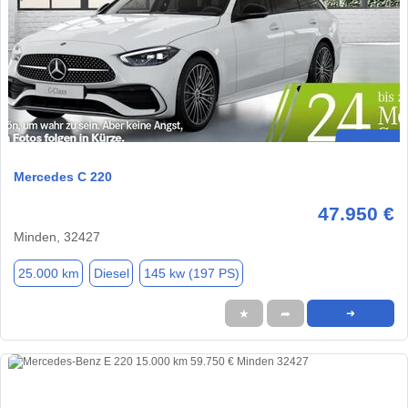
Mercedes C 220
47.950 €
Minden, 32427
25.000 km
Diesel
145 kw (197 PS)
★
➦
➜