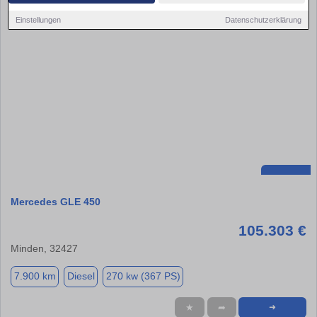
Einstellungen
Datenschutzerklärung
Mercedes GLE 450
105.303 €
Minden, 32427
7.900 km
Diesel
270 kw (367 PS)
★
➦
➜