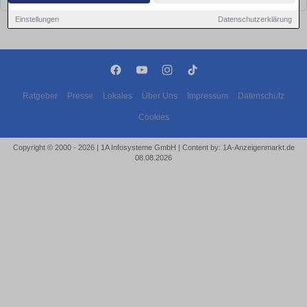
Einstellungen
Datenschutzerklärung
Ratgeber
Presse
Lokales
Über Uns
Impressum
Datenschutz
Cookies
Copyright © 2000 - 2026 | 1A Infosysteme GmbH | Content by: 1A-Anzeigenmarkt.de
08.08.2026