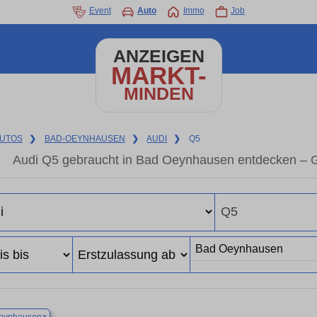
Event
Auto
Immo
Job
ANZEIGEN
MARKT-
MINDEN
UTOS
❯
BAD-OEYNHAUSEN
❯
AUDI
❯
Q5
Audi Q5 gebraucht in Bad Oeynhausen entdecken – G
×