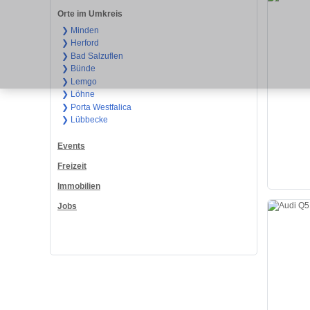
Orte im Umkreis
❯ Minden
❯ Herford
❯ Bad Salzuflen
❯ Bünde
❯ Lemgo
❯ Löhne
❯ Porta Westfalica
❯ Lübbecke
Events
Freizeit
Immobilien
Jobs