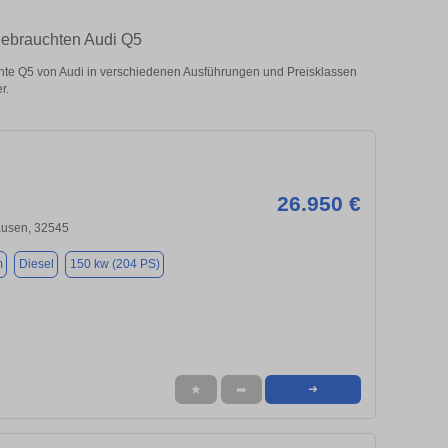
gebrauchten Audi Q5
e Q5 von Audi in verschiedenen Ausführungen und Preisklassen
r.
26.950 €
usen, 32545
m
Diesel
150 kw (204 PS)
★
➦
➜