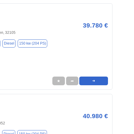
39.780 €
en, 32105
Diesel
150 kw (204 PS)
★
➦
➜
40.980 €
052