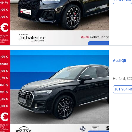
66.411 km
Audi Q5
Herford, 32
101.984 k