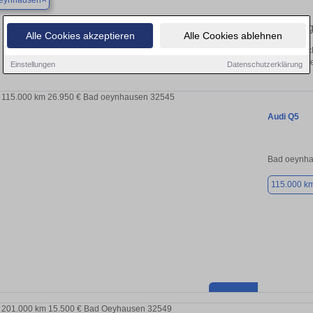
eynhausen
Finden Sie in Bad Oeynhausen Ihren 
Alle Cookies akzeptieren
Alle Cookies ablehnen
Sie in Bad Oeynhausen einen Audi Q5 Gebrauchtwagen? Entdecken Sie gebraucht
von privat und vom Händle
Einstellungen
Datenschutzerklärung
Audi Q5
Bad oeynha
115.000 k