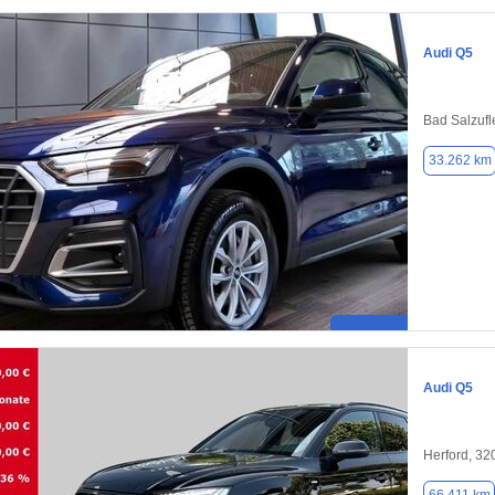
Audi Q5
Bad Salzufl
33.262 km
Audi Q5
Herford, 32