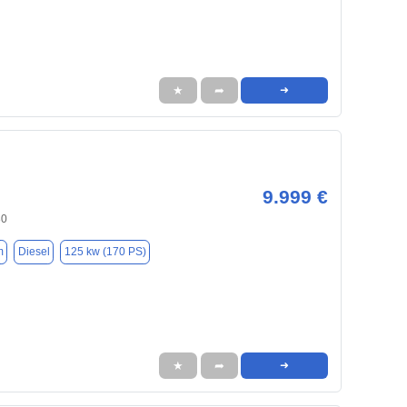
★
➦
➜
9.999 €
30
m
Diesel
125 kw (170 PS)
★
➦
➜