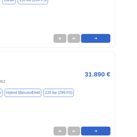
Diesel
150 kw (204 PS)
★
➦
➜
31.890 €
052
m
Hybrid (Benzin/Elekt
220 kw (299 PS)
★
➦
➜