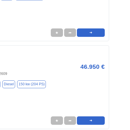
★
➦
➜
46.950 €
32609
Diesel
150 kw (204 PS)
★
➦
➜