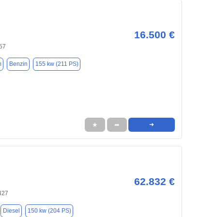
16.500 €
57
m
Benzin
155 kw (211 PS)
★
➦
➜
62.832 €
427
Diesel
150 kw (204 PS)