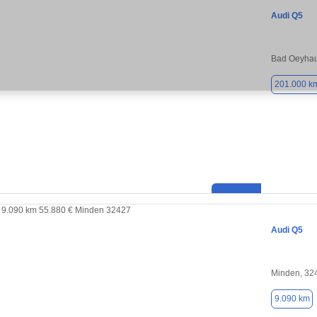
Audi Q5
Bad Oeyhau
201.000 k
Audi Q5
Minden, 32
9.090 km