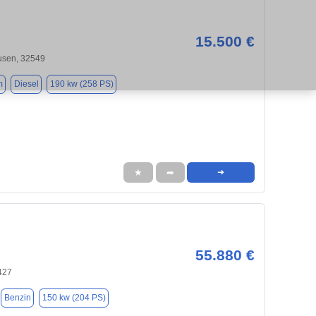
15.500 €
sen, 32549
m
Diesel
190 kw (258 PS)
★
➦
➜
55.880 €
427
Benzin
150 kw (204 PS)