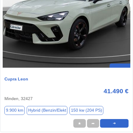
Cupra Leon
41.490 €
Minden, 32427
9.900 km
Hybrid (Benzin/Elekt
150 kw (204 PS)
★
➦
➜