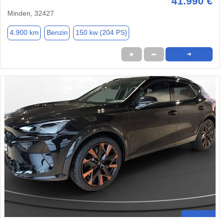
41.990 €
Minden, 32427
4.900 km
Benzin
150 kw (204 PS)
★
➦
➜