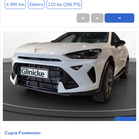
4.900 km
Elektro
210 kw (286 PS)
★
➦
➜
Cupra Formentor