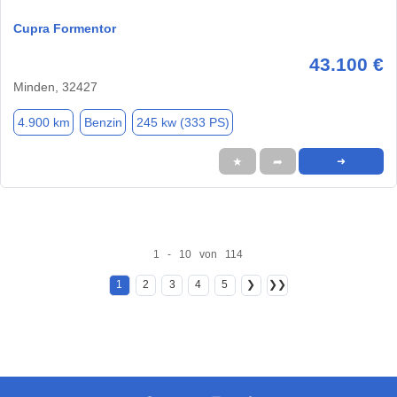
Cupra Formentor
43.100 €
Minden, 32427
4.900 km
Benzin
245 kw (333 PS)
★
➦
➜
1 - 10 von 114
1
2
3
4
5
❯
❯❯