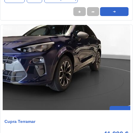
★
➦
➜
Cupra Terramar