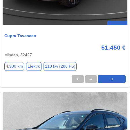
Cupra Tavascan
51.450 €
Minden, 32427
4.900 km
Elektro
210 kw (286 PS)
★
➦
➜