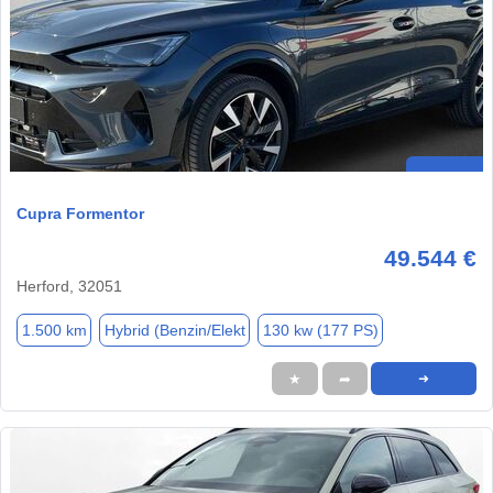
Cupra Formentor
49.544 €
Herford, 32051
1.500 km
Hybrid (Benzin/Elekt
130 kw (177 PS)
★
➦
➜