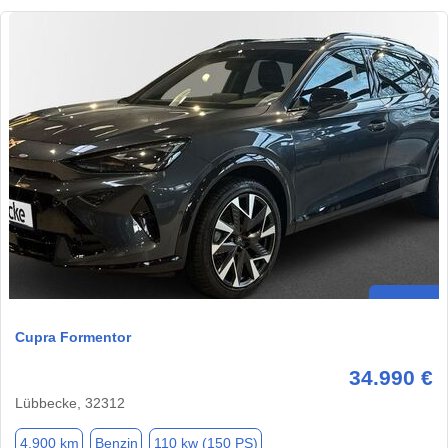
Cupra Formentor
34.990 €
Lübbecke, 32312
4.900 km
Benzin
110 kw (150 PS)