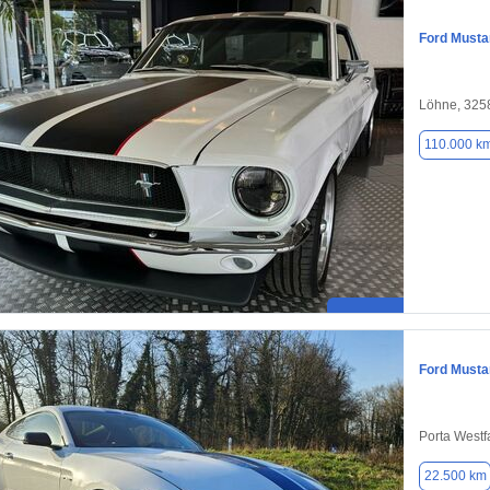
Ford Musta
Löhne, 325
110.000 k
Ford Musta
Porta Westf
22.500 km