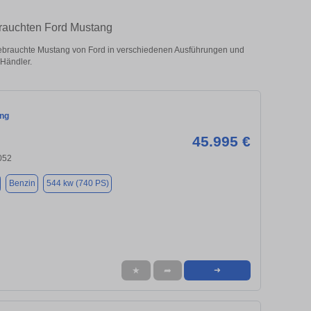
rauchten Ford Mustang
brauchte Mustang von Ford in verschiedenen Ausführungen und
 Händler.
ng
45.995 €
052
Benzin
544 kw (740 PS)
★
➦
➜