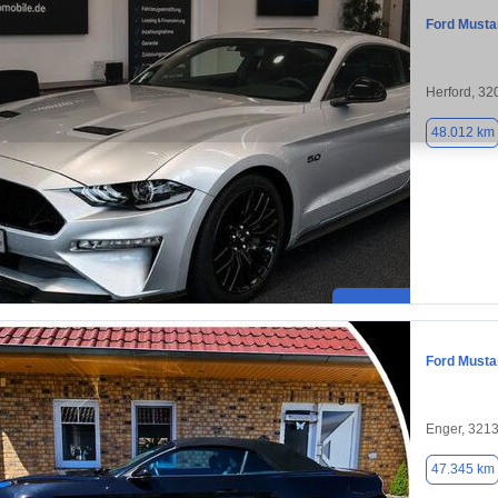
Ford Musta
Herford, 32
48.012 km
Ford Musta
Enger, 321
47.345 km