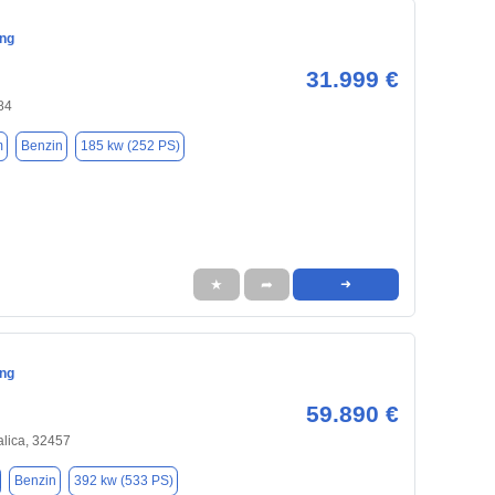
ng
31.999 €
84
m
Benzin
185 kw (252 PS)
★
➦
➜
ng
59.890 €
alica, 32457
Benzin
392 kw (533 PS)