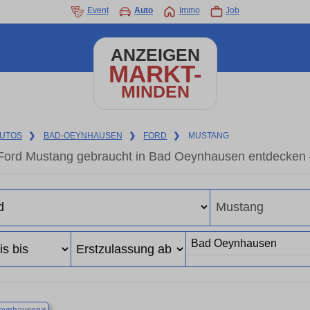
Event
Auto
Immo
Job
ANZEIGEN
MARKT-
MINDEN
UTOS
❯
BAD-OEYNHAUSEN
❯
FORD
❯
MUSTANG
Ford Mustang gebraucht in Bad Oeynhausen entdecken 
×