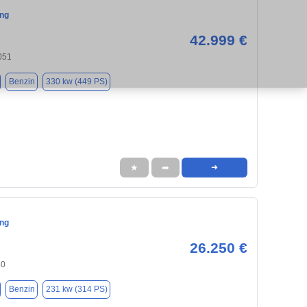
ng
42.999 €
051
Benzin
330 kw (449 PS)
★
➦
➜
ng
26.250 €
30
Benzin
231 kw (314 PS)