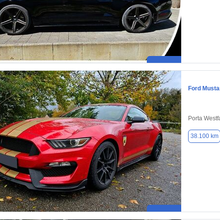
Ford Musta
Porta Westf
38.100 km