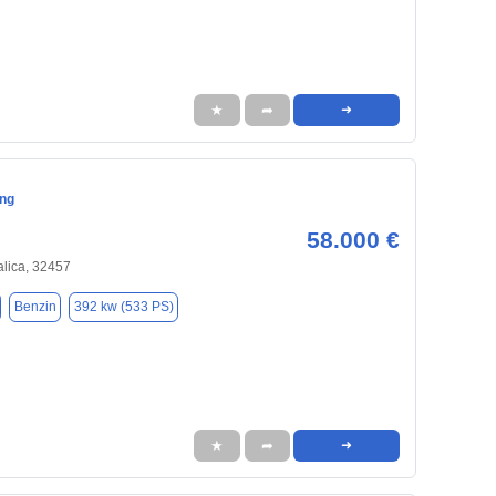
★
➦
➜
ng
58.000 €
alica, 32457
Benzin
392 kw (533 PS)
★
➦
➜