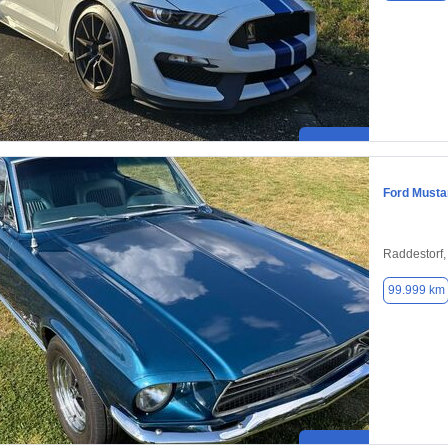
Ford Musta
Raddestorf
99.999 km