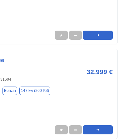
★
➦
➜
ng
32.999 €
, 31604
Benzin
147 kw (200 PS)
★
➦
➜