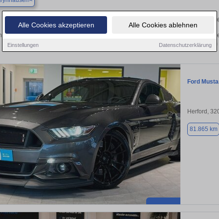
eynhausen
Finden Sie in Bad Oeynhausen Ihren geb
Alle Cookies akzeptieren
Alle Cookies ablehnen
 Sie in Bad Oeynhausen einen Ford Mustang Gebrauchtwagen? Entdecken Sie ge
Preisklassen von privat und vom
Einstellungen
Datenschutzerklärung
Ford Musta
Herford, 32
81.865 km