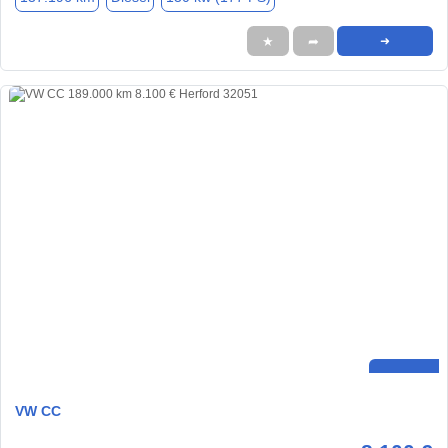
★
➦
➜
VW CC