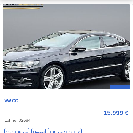
VW CC
15.999 €
Löhne, 32584
137.196 km
Diesel
130 kw (177 PS)