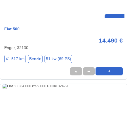
Fiat 500
14.490 €
Enger, 32130
41.517 km
Benzin
51 kw (69 PS)
★
➦
➜