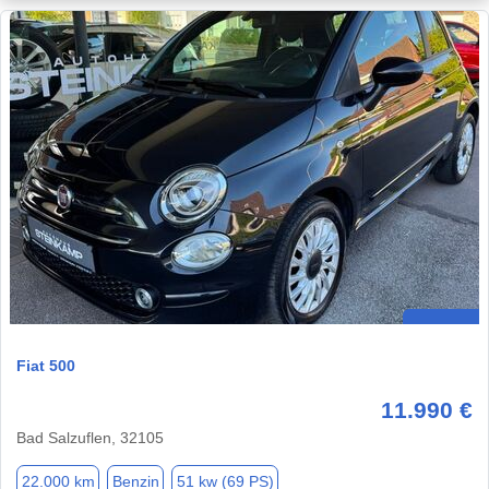
Fiat 500
11.990 €
Bad Salzuflen, 32105
22.000 km
Benzin
51 kw (69 PS)