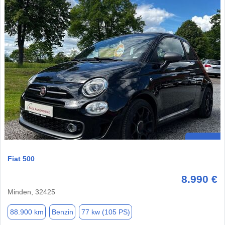
Fiat 500
8.990 €
Minden, 32425
88.900 km
Benzin
77 kw (105 PS)