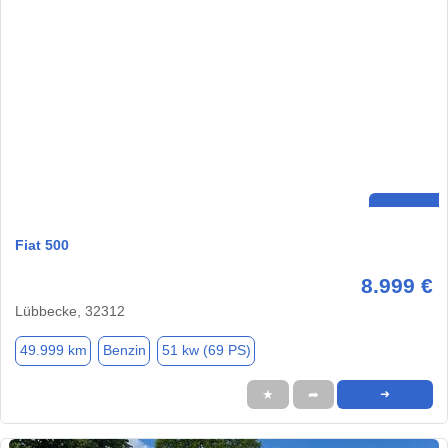
Fiat 500
8.999 €
Lübbecke, 32312
49.999 km
Benzin
51 kw (69 PS)
★
➦
➜