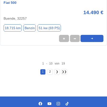
Fiat 500
14.490 €
Buende, 32257
18.715 km
Benzin
51 kw (69 PS)
★
➦
➜
1 - 10 von 19
1
2
❯
❯❯