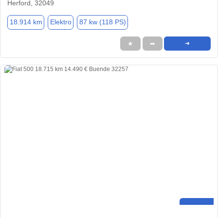
Herford, 32049
18.914 km
Elektro
87 kw (118 PS)
★
➦
➜