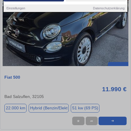
Einstellungen
Datenschutzerklärung
Fiat 500
11.990 €
Bad Salzuflen, 32105
22.000 km
Hybrid (Benzin/Elekt
51 kw (69 PS)
★
➦
➜