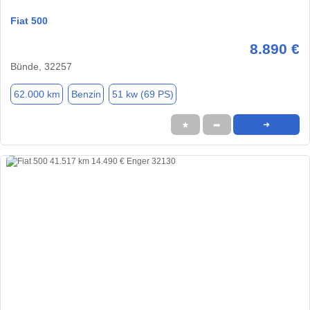
Fiat 500
8.890 €
Bünde, 32257
62.000 km
Benzin
51 kw (69 PS)
★
➦
➜