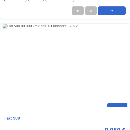
★
➦
➜
Fiat 500
8.950 €