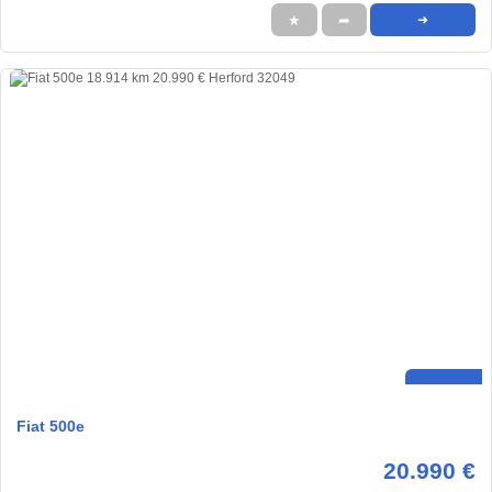
★
➦
➜
Fiat 500e
20.990 €