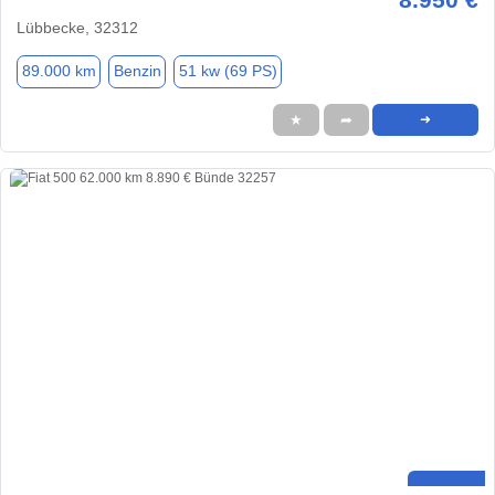
Lübbecke, 32312
89.000 km
Benzin
51 kw (69 PS)
★
➦
➜