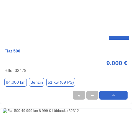
Fiat 500
9.000 €
Hille, 32479
84.000 km
Benzin
51 kw (69 PS)
★
➦
➜