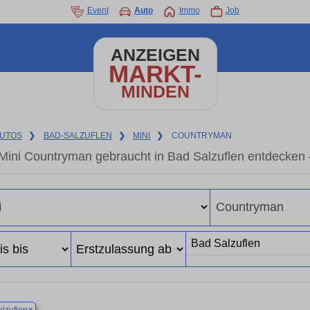
Event
Auto
Immo
Job
ANZEIGEN
MARKT-
MINDEN
UTOS
❯
BAD-SALZUFLEN
❯
MINI
❯
COUNTRYMAN
Mini Countryman gebraucht in Bad Salzuflen entdecken
×