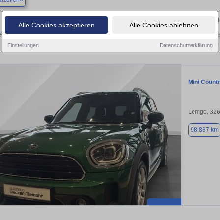
lzuflen
Finden Sie in Bad Salzuflen Ihren gebra
Alle Cookies akzeptieren
Alle Cookies ablehnen
Sie in Bad Salzuflen einen Mini Countryman Gebrauchtwagen? Entdecken Sie geb
Preisklassen von privat und vom
Einstellungen
Datenschutzerklärung
Mini Count
Lemgo, 32
98.837 km