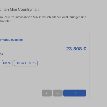
uchten Mini Countryman
rauchte Countryman von Mini in verschiedenen Ausführungen und
 Händler.
ryman D (Cooper)
23.808 €
657
Diesel
110 kw (150 PS)
★
➦
➜