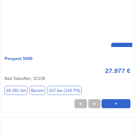
Peugeot 5008
27.977 €
Bad Salzuflen, 32108
18.381 km
Benzin
107 kw (145 PS)
★
➦
➜