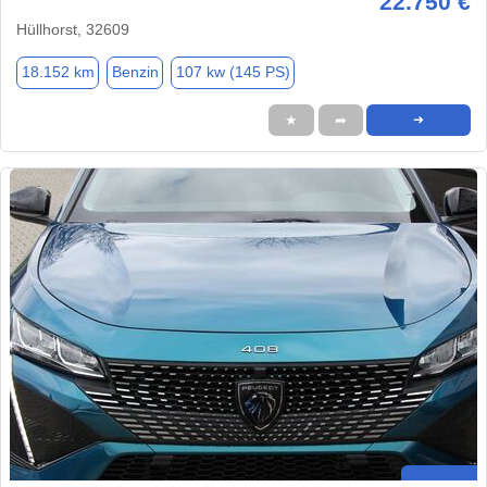
22.750 €
Hüllhorst, 32609
18.152 km
Benzin
107 kw (145 PS)
★
➦
➜