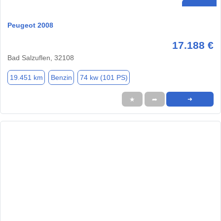
Peugeot 2008
17.188 €
Bad Salzuflen, 32108
19.451 km
Benzin
74 kw (101 PS)
★
➦
➜