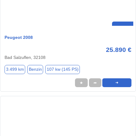
Peugeot 2008
25.890 €
Bad Salzuflen, 32108
3.499 km
Benzin
107 kw (145 PS)
★
➦
➜