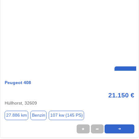
Peugeot 408
21.150 €
Hüllhorst, 32609
27.886 km
Benzin
107 kw (145 PS)
★
➦
➜