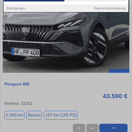
Einstellungen
Datenschutzerklärung
Peugeot 408
43.590 €
Herford, 32051
2.500 km
Benzin
107 kw (145 PS)
★
➦
➜