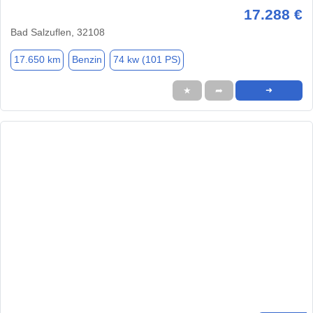
17.288 €
Bad Salzuflen, 32108
17.650 km
Benzin
74 kw (101 PS)
★
➦
➜