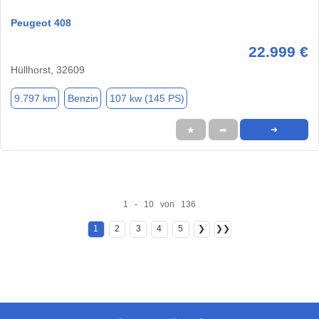
Peugeot 408
22.999 €
Hüllhorst, 32609
9.797 km
Benzin
107 kw (145 PS)
★
➦
➜
1 - 10 von 136
1
2
3
4
5
❯
❯❯