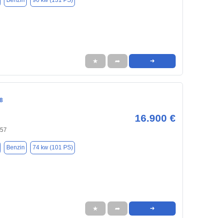
Benzin
96 kw (131 PS)
★
➦
➜
8
16.900 €
657
Benzin
74 kw (101 PS)
★
➦
➜