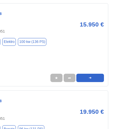
8
15.950 €
051
Elektro
100 kw (136 PS)
★
➦
➜
8
19.950 €
051