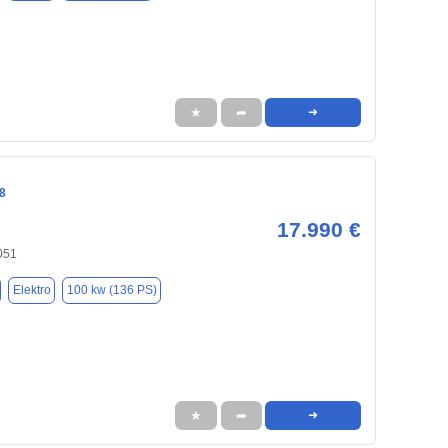
★
➦
➜
8
17.990 €
051
Elektro
100 kw (136 PS)
★
➦
➜