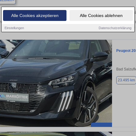
lzuflen
Finden Sie in Bad Salzuflen Ihren geb
Alle Cookies akzeptieren
Alle Cookies ablehnen
hen Sie in Bad Salzuflen einen Peugeot 208 Gebrauchtwagen? Entdecken Sie geb
Preisklassen von privat und vom
Einstellungen
Datenschutzerklärung
Peugeot 20
Bad Salzufl
23.495 km