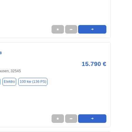
★
➦
➜
8
15.790 €
usen, 32545
Elektro
100 kw (136 PS)
★
➦
➜