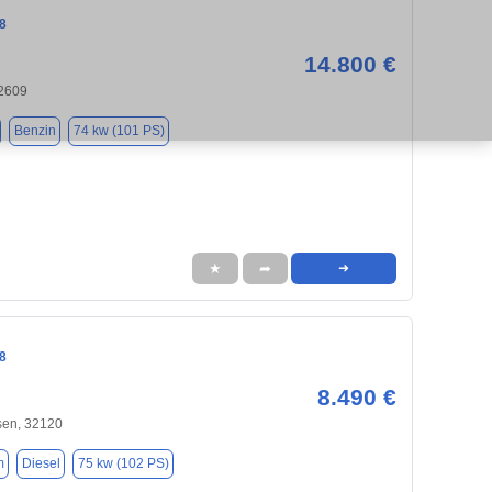
8
14.800 €
32609
Benzin
74 kw (101 PS)
★
➦
➜
8
8.490 €
en, 32120
m
Diesel
75 kw (102 PS)