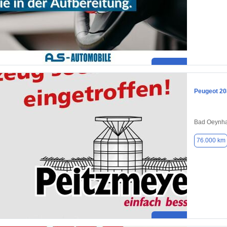
Peugeot 20
Bad Oeynha
76.000 km