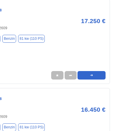
8
17.250 €
32609
Benzin
81 kw (110 PS)
★
➦
➜
8
16.450 €
32609
Benzin
81 kw (110 PS)