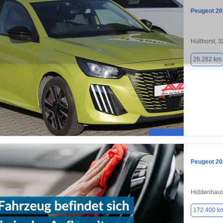
Peugeot 20
Hüllhorst, 
26.282 km
Peugeot 20
Hiddenhaus
172.400 k