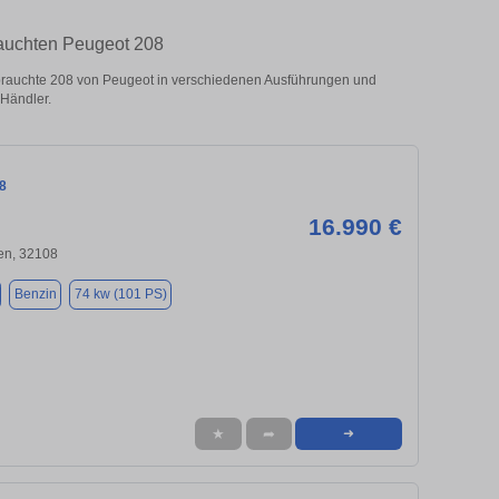
rauchten Peugeot 208
rauchte 208 von Peugeot in verschiedenen Ausführungen und
 Händler.
8
16.990 €
en, 32108
Benzin
74 kw (101 PS)
★
➦
➜