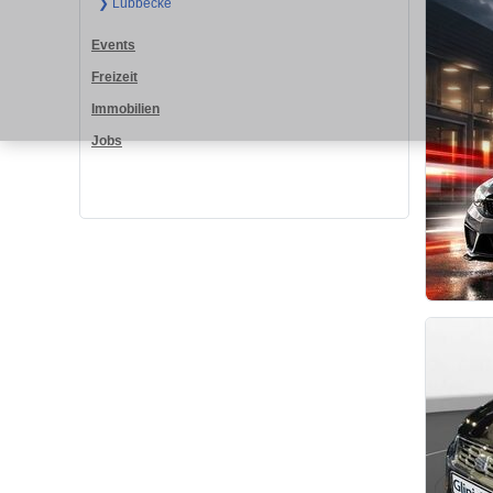
❯ Lübbecke
Events
Freizeit
Immobilien
Jobs