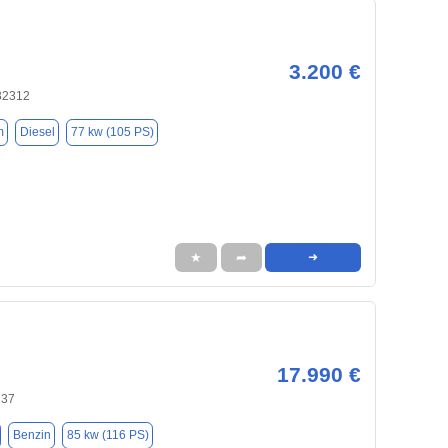
3.200 €
32312
m
Diesel
77 kw (105 PS)
★
➦
➜
17.990 €
737
Benzin
85 kw (116 PS)