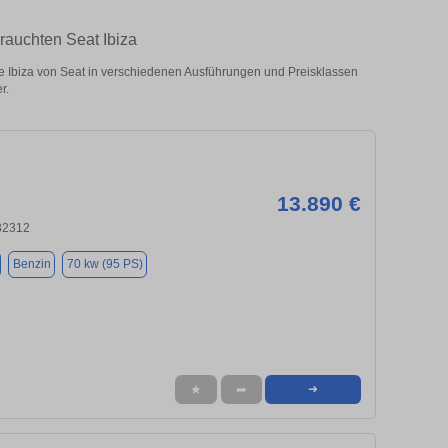
rauchten Seat Ibiza
 Ibiza von Seat in verschiedenen Ausführungen und Preisklassen
r.
13.890 €
32312
Benzin
70 kw (95 PS)
★
➦
➜