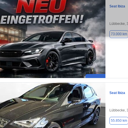
Seat Ibiza
Lübbecke, 
73.000 km
Seat Ibiza
Lübbecke, 
55.850 km