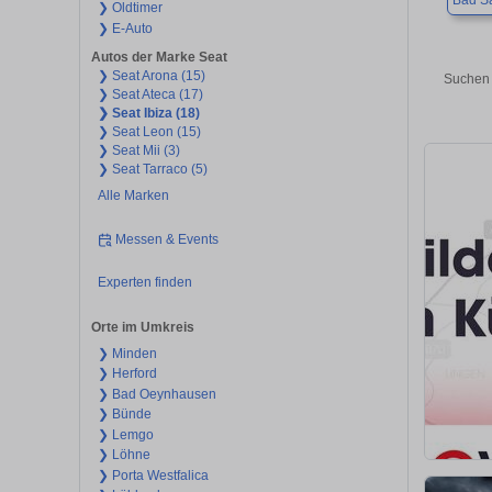
Bad Sa
❯ Oldtimer
❯ E-Auto
Autos der Marke Seat
❯ Seat Arona (15)
Suchen 
❯ Seat Ateca (17)
❯ Seat Ibiza (18)
❯ Seat Leon (15)
❯ Seat Mii (3)
❯ Seat Tarraco (5)
Alle Marken
Messen & Events
Experten finden
Orte im Umkreis
❯ Minden
❯ Herford
❯ Bad Oeynhausen
❯ Bünde
❯ Lemgo
❯ Löhne
❯ Porta Westfalica