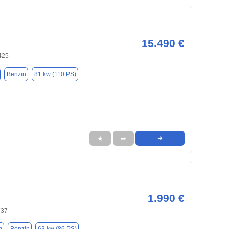
15.490 €
425
Benzin
81 kw (110 PS)
★
➦
➜
1.990 €
737