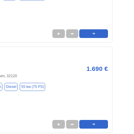
★
➦
➜
1.690 €
en, 32120
m
Diesel
55 kw (75 PS)
★
➦
➜