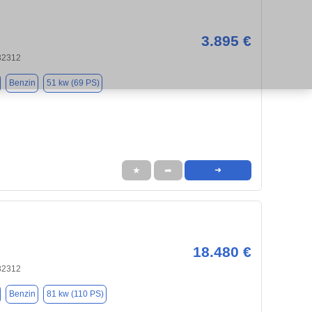
3.895 €
32312
Benzin
51 kw (69 PS)
★
➦
➜
18.480 €
32312
Benzin
81 kw (110 PS)