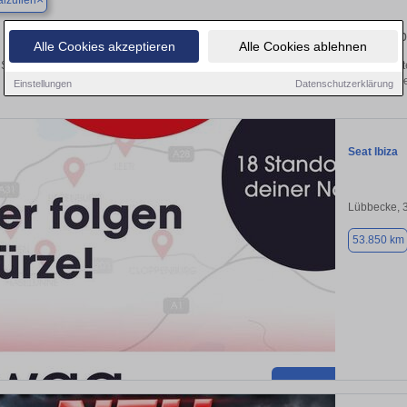
lzuflen
Finden Sie in Bad Salzuflen Ihren geb
Alle Cookies akzeptieren
Alle Cookies ablehnen
Sie in Bad Salzuflen einen Seat Ibiza Gebrauchtwagen? Entdecken Sie gebrauchte
von privat und vom Händle
Einstellungen
Datenschutzerklärung
Seat Ibiza
Lübbecke, 
53.850 km