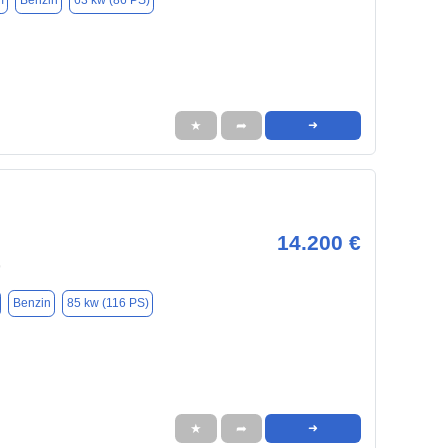
m
Benzin
63 kw (86 PS)
★
➦
➜
14.200 €
9
Benzin
85 kw (116 PS)
★
➦
➜