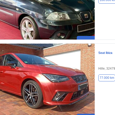
188.000 k
Seat Ibiza
Hille, 3247
77.000 km