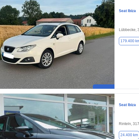
Seat Ibiza
Lübbecke, 
179.400 k
Seat Ibiza
Rinteln, 31
24.400 km