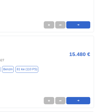
★
➦
➜
15.480 €
427
Benzin
81 kw (110 PS)
★
➦
➜