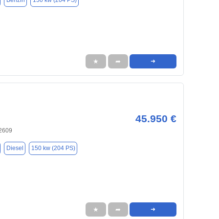
Benzin
150 kw (204 PS)
★
➦
➜
45.950 €
32609
Diesel
150 kw (204 PS)
★
➦
➜