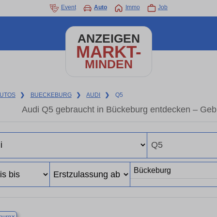
Event
Auto
Immo
Job
ANZEIGEN
MARKT-
MINDEN
UTOS
❯
BUECKEBURG
❯
AUDI
❯
Q5
Audi Q5 gebraucht in Bückeburg entdecken – Geb
×