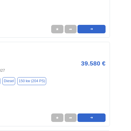
★
➦
➜
39.580 €
427
Diesel
150 kw (204 PS)
★
➦
➜