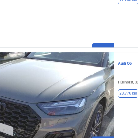
12.260 km
Audi Q5
Hüllhorst, 
28.776 km