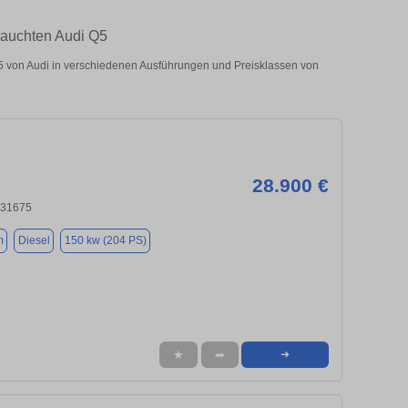
rauchten Audi Q5
 von Audi in verschiedenen Ausführungen und Preisklassen von
28.900 €
 31675
m
Diesel
150 kw (204 PS)
★
➦
➜