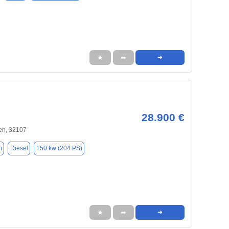
★
➦
➜
28.900 €
en, 32107
m
Diesel
150 kw (204 PS)
★
➦
➜