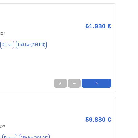
61.980 €
427
Diesel
150 kw (204 PS)
★
➦
➜
59.880 €
427