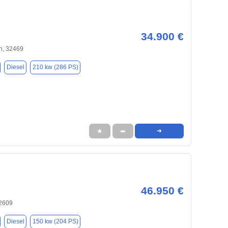
34.900 €
n, 32469
Diesel
210 kw (286 PS)
★
➦
➜
46.950 €
32609
Diesel
150 kw (204 PS)