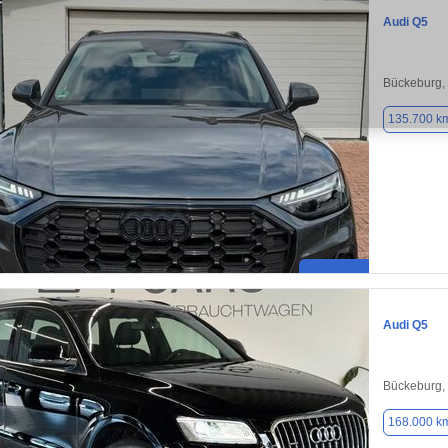
Audi Q5
Bückeburg,
135.700 k
Audi Q5
Bückeburg,
168.000 k