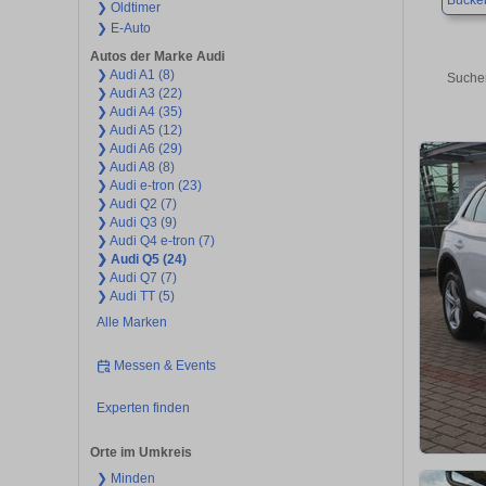
Bücke
❯ Oldtimer
❯ E-Auto
Autos der Marke Audi
❯ Audi A1 (8)
Suchen
❯ Audi A3 (22)
❯ Audi A4 (35)
❯ Audi A5 (12)
❯ Audi A6 (29)
❯ Audi A8 (8)
❯ Audi e-tron (23)
❯ Audi Q2 (7)
❯ Audi Q3 (9)
❯ Audi Q4 e-tron (7)
❯ Audi Q5 (24)
❯ Audi Q7 (7)
❯ Audi TT (5)
Alle Marken
Messen & Events
Experten finden
Orte im Umkreis
❯ Minden