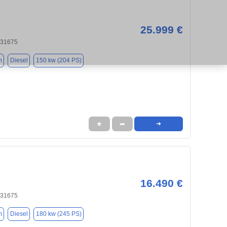
25.999 €
 31675
m
Diesel
150 kw (204 PS)
★
➦
➜
16.490 €
 31675
m
Diesel
180 kw (245 PS)