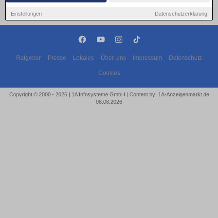
Einstellungen
Datenschutzerklärung
Ratgeber
Presse
Lokales
Über Uns
Impressum
Datenschutz
Cookies
Copyright © 2000 - 2026 | 1A Infosysteme GmbH | Content by: 1A-Anzeigenmarkt.de
08.08.2026