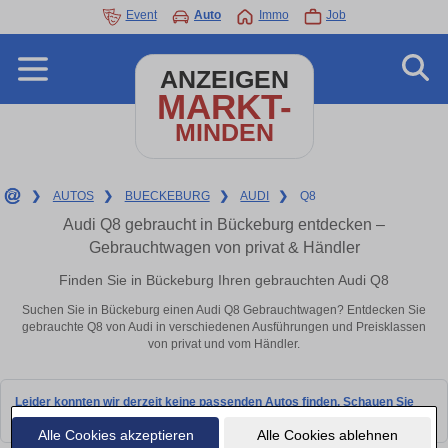
Event
Auto
Immo
Job
ANZEIGEN
MARKT-
MINDEN
❯
AUTOS
❯
BUECKEBURG
❯
AUDI
❯
Q8
Audi Q8 gebraucht in Bückeburg entdecken –
Gebrauchtwagen von privat & Händler
Finden Sie in Bückeburg Ihren gebrauchten Audi Q8
Suchen Sie in Bückeburg einen Audi Q8 Gebrauchtwagen? Entdecken Sie
gebrauchte Q8 von Audi in verschiedenen Ausführungen und Preisklassen
von privat und vom Händler.
Leider konnten wir derzeit keine passenden Autos finden. Schauen Sie
bald wieder vorbei!
Alle Cookies akzeptieren
Alle Cookies ablehnen