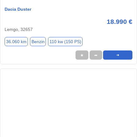
Dacia Duster
18.990 €
Lemgo, 32657
36.060 km
Benzin
110 kw (150 PS)
★
➦
➜