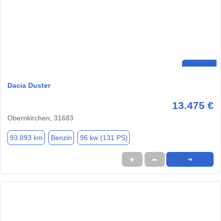
Dacia Duster
13.475 €
Obernkirchen, 31683
93.893 km
Benzin
96 kw (131 PS)
★
➦
➜