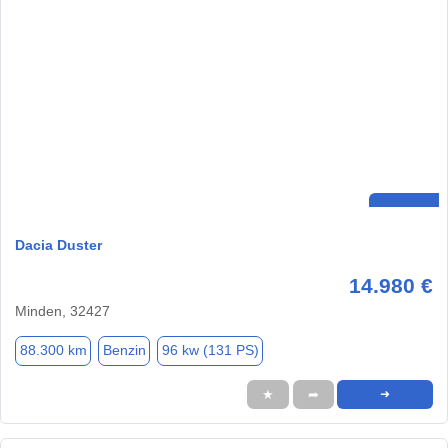
Dacia Duster
14.980 €
Minden, 32427
88.300 km
Benzin
96 kw (131 PS)
★
➦
➜