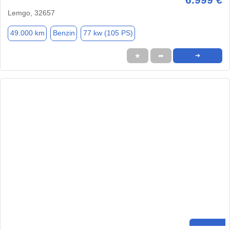
Lemgo, 32657
49.000 km
Benzin
77 kw (105 PS)
★
➦
➜