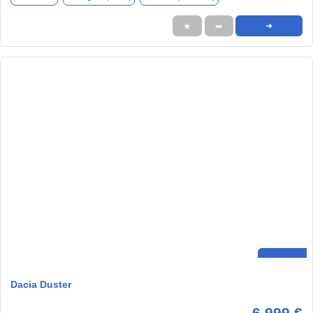
★
➦
➜
Dacia Duster
6.999 €