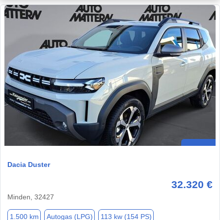
Dacia Duster
32.320 €
Minden, 32427
1.500 km
Autogas (LPG)
113 kw (154 PS)