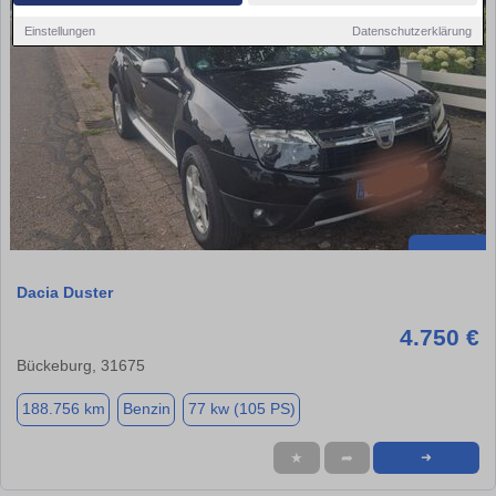
Einstellungen
Datenschutzerklärung
Dacia Duster
4.750 €
Bückeburg, 31675
188.756 km
Benzin
77 kw (105 PS)
★
➦
➜