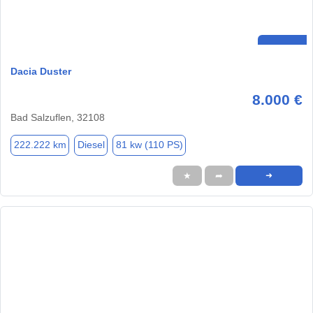
Dacia Duster
8.000 €
Bad Salzuflen, 32108
222.222 km
Diesel
81 kw (110 PS)
★
➦
➜