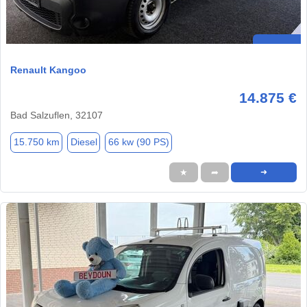
Renault Kangoo
14.875 €
Bad Salzuflen, 32107
15.750 km
Diesel
66 kw (90 PS)
★
➦
➜