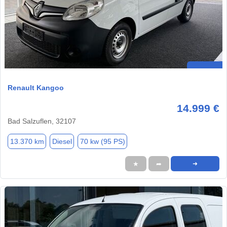
Renault Kangoo
14.999 €
Bad Salzuflen, 32107
13.370 km
Diesel
70 kw (95 PS)
★
➦
➜