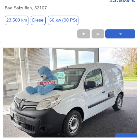
Bad Salzuflen, 32107
23.500 km
Diesel
66 kw (90 PS)
★
➦
➜