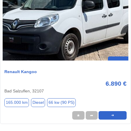
Renault Kangoo
6.890 €
Bad Salzuflen, 32107
165.000 km
Diesel
66 kw (90 PS)
★
➦
➜