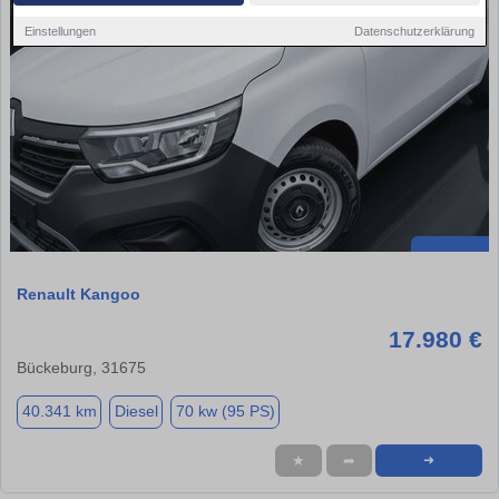
Einstellungen
Datenschutzerklärung
Renault Kangoo
17.980 €
Bückeburg, 31675
40.341 km
Diesel
70 kw (95 PS)
★
➦
➜