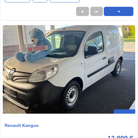
★
➦
➜
Renault Kangoo
13.999 €