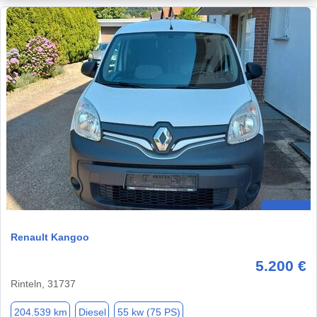
Renault Kangoo
5.200 €
Rinteln, 31737
204.539 km
Diesel
55 kw (75 PS)