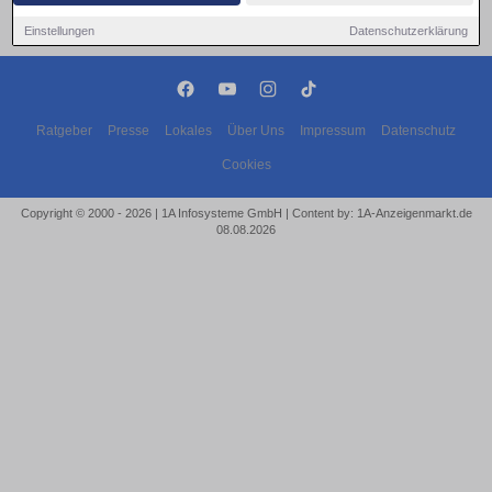
Einstellungen
Datenschutzerklärung
Ratgeber
Presse
Lokales
Über Uns
Impressum
Datenschutz
Cookies
Copyright © 2000 - 2026 | 1A Infosysteme GmbH | Content by: 1A-Anzeigenmarkt.de
08.08.2026