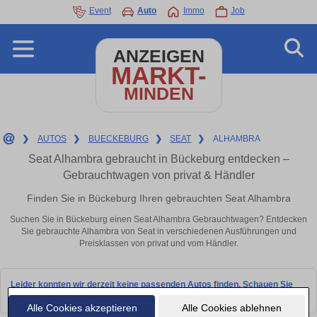
Event
Auto
Immo
Job
ANZEIGEN
MARKT-
MINDEN
❯
AUTOS
❯
BUECKEBURG
❯
SEAT
❯
ALHAMBRA
Seat Alhambra gebraucht in Bückeburg entdecken –
Gebrauchtwagen von privat & Händler
Finden Sie in Bückeburg Ihren gebrauchten Seat Alhambra
Suchen Sie in Bückeburg einen Seat Alhambra Gebrauchtwagen? Entdecken
Sie gebrauchte Alhambra von Seat in verschiedenen Ausführungen und
Preisklassen von privat und vom Händler.
Leider konnten wir derzeit keine passenden Autos finden. Schauen Sie
bald wieder vorbei!
Alle Cookies akzeptieren
Alle Cookies ablehnen