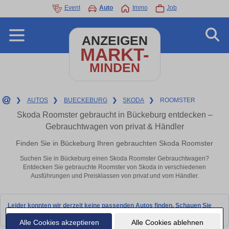
Event
Auto
Immo
Job
ANZEIGEN
MARKT-
MINDEN
❯
AUTOS
❯
BUECKEBURG
❯
SKODA
❯
ROOMSTER
Skoda Roomster gebraucht in Bückeburg entdecken –
Gebrauchtwagen von privat & Händler
Finden Sie in Bückeburg Ihren gebrauchten Skoda Roomster
Suchen Sie in Bückeburg einen Skoda Roomster Gebrauchtwagen?
Entdecken Sie gebrauchte Roomster von Skoda in verschiedenen
Ausführungen und Preisklassen von privat und vom Händler.
Leider konnten wir derzeit keine passenden Autos finden. Schauen Sie
bald wieder vorbei!
Alle Cookies akzeptieren
Alle Cookies ablehnen