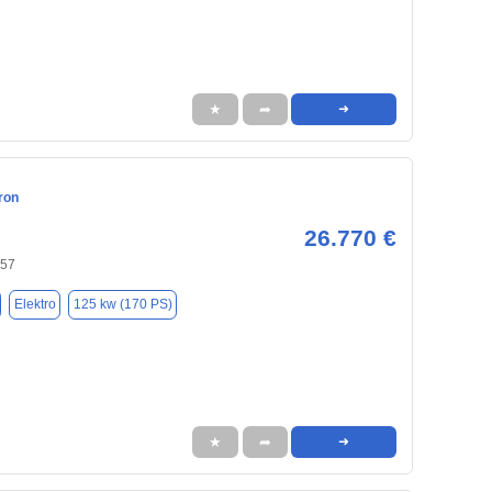
★
➦
➜
ron
26.770 €
657
Elektro
125 kw (170 PS)
★
➦
➜