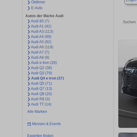
Enger
❯ Oldtimer
❯ E-Auto
Autos der Marke Audi
❯ Audi 80 (7)
Suchen 
❯ Audi A1 (42)
❯ Audi A3 (113)
❯ Audi A4 (99)
❯ Audi A5 (92)
❯ Audi A6 (119)
❯ Audi A7 (7)
❯ Audi A8 (9)
❯ Audi e-tron (28)
❯ Audi Q2 (38)
❯ Audi Q3 (79)
❯ Audi Q4 e-tron (37)
❯ Audi Q5 (71)
❯ Audi Q7 (13)
❯ Audi Q8 (20)
❯ Audi R8 (3)
❯ Audi TT (14)
Alle Marken
Messen & Events
Experten finden