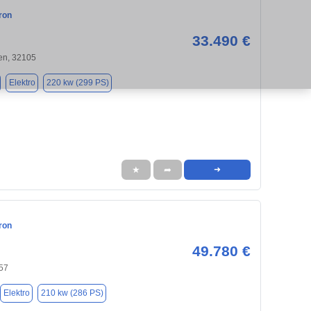
ron
33.490 €
en, 32105
Elektro
220 kw (299 PS)
★
➦
➜
ron
49.780 €
57
Elektro
210 kw (286 PS)