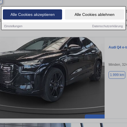
Finden Sie in Enger Ihren gebraucht
Alle Cookies akzeptieren
Alle Cookies ablehnen
Sie in Enger einen Audi Q4 e-tron Gebrauchtwagen? Entdecken Sie gebrauchte Q4 
von privat und vom Händle
Einstellungen
Datenschutzerklärung
Audi Q4 e-t
Minden, 32
1.999 km