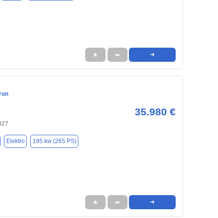
★
➦
➜
ron
35.980 €
427
Elektro
195 kw (265 PS)
★
➦
➜