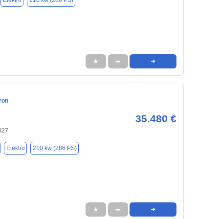
Elektro
210 kw (286 PS)
★
➦
➜
ron
35.480 €
427
Elektro
210 kw (286 PS)
★
➦
➜