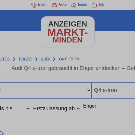
Event
Auto
Immo
Job
ANZEIGEN
MARKT-
MINDEN
UTOS
❯
ENGER
❯
AUDI
❯
Q4-E-TRON
Audi Q4 e-tron gebraucht in Enger entdecken – Ge
×