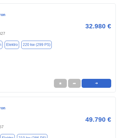
ron
32.980 €
427
m
Elektro
220 kw (299 PS)
★
➦
➜
ron
49.790 €
57