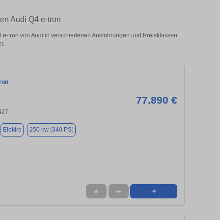
en Audi Q4 e-tron
e-tron von Audi in verschiedenen Ausführungen und Preisklassen
r.
ron
77.890 €
427
Elektro
250 kw (340 PS)
★
➦
➜