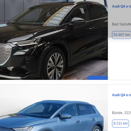
Audi Q4 e-t
Bad Salzufl
55.807 km
Audi Q4 e-t
Bünde, 322
8.211 km