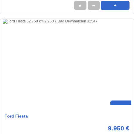
★
➦
➜
Ford Fiesta
9.950 €