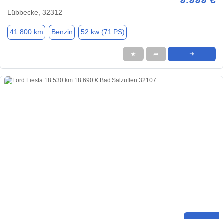
Lübbecke, 32312
41.800 km
Benzin
52 kw (71 PS)
★
➦
➜