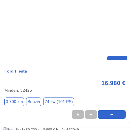
Ford Fiesta
16.980 €
Minden, 32425
3.700 km
Benzin
74 kw (101 PS)
★
➦
➜