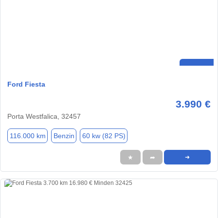
Ford Fiesta
3.990 €
Porta Westfalica, 32457
116.000 km
Benzin
60 kw (82 PS)
★
➦
➜