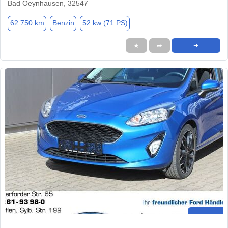
Bad Oeynhausen, 32547
62.750 km
Benzin
52 kw (71 PS)
★
➦
➜