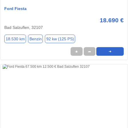
Ford Fiesta
18.690 €
Bad Salzuflen, 32107
18.530 km
Benzin
92 kw (125 PS)
★
➦
➜