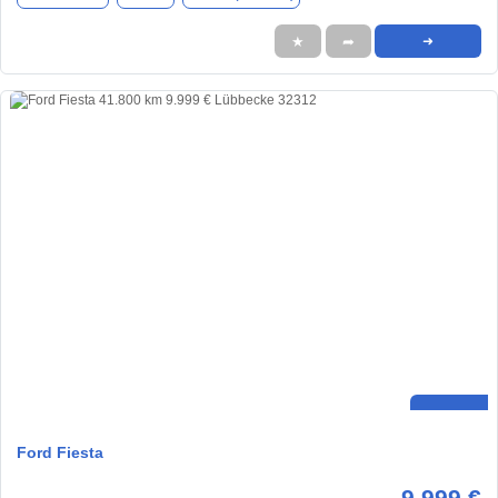
★
➦
➜
Ford Fiesta
9.999 €