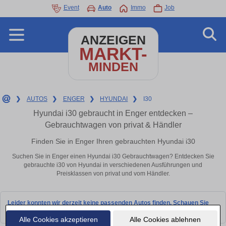
Event
Auto
Immo
Job
ANZEIGEN
MARKT-
MINDEN
❯
AUTOS
❯
ENGER
❯
HYUNDAI
❯
I30
Hyundai i30 gebraucht in Enger entdecken –
Gebrauchtwagen von privat & Händler
Finden Sie in Enger Ihren gebrauchten Hyundai i30
Suchen Sie in Enger einen Hyundai i30 Gebrauchtwagen? Entdecken Sie
gebrauchte i30 von Hyundai in verschiedenen Ausführungen und
Preisklassen von privat und vom Händler.
Leider konnten wir derzeit keine passenden Autos finden. Schauen Sie
bald wieder vorbei!
Alle Cookies akzeptieren
Alle Cookies ablehnen