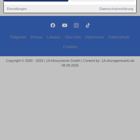
Einstellungen
Datenschutzerklärung
Ratgeber
Presse
Lokales
Über Uns
Impressum
Datenschutz
Cookies
Copyright © 2000 - 2026 | 1A Infosysteme GmbH | Content by: 1A-Anzeigenmarkt.de
08.08.2026