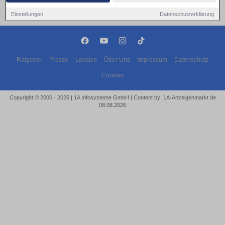
Einstellungen
Datenschutzerklärung
Ratgeber
Presse
Lokales
Über Uns
Impressum
Datenschutz
Cookies
Copyright © 2000 - 2026 | 1A Infosysteme GmbH | Content by: 1A-Anzeigenmarkt.de
08.08.2026