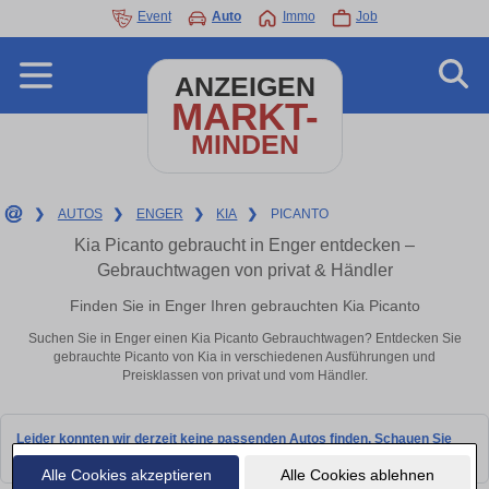
Event
Auto
Immo
Job
ANZEIGEN
MARKT-
MINDEN
❯
AUTOS
❯
ENGER
❯
KIA
❯
PICANTO
Kia Picanto gebraucht in Enger entdecken –
Gebrauchtwagen von privat & Händler
Finden Sie in Enger Ihren gebrauchten Kia Picanto
Suchen Sie in Enger einen Kia Picanto Gebrauchtwagen? Entdecken Sie
gebrauchte Picanto von Kia in verschiedenen Ausführungen und
Preisklassen von privat und vom Händler.
Leider konnten wir derzeit keine passenden Autos finden. Schauen Sie
bald wieder vorbei!
Alle Cookies akzeptieren
Alle Cookies ablehnen