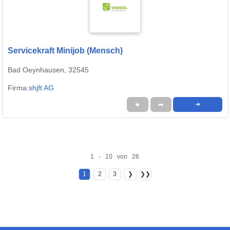
Servicekraft Minijob (Mensch)
Bad Oeynhausen, 32545
Firma:
shjft AG
★
➦
➜
1 - 10 von 26
1
2
3
❯
❯❯