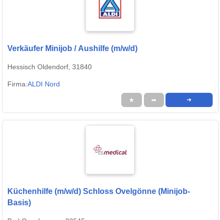
Verkäufer Minijob / Aushilfe (m/w/d)
Hessisch Oldendorf, 31840
Firma:
ALDI Nord
★
➦
➜
Küchenhilfe (m/w/d) Schloss Ovelgönne (Minijob-
Basis)