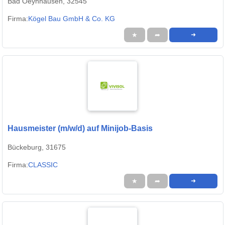
Bad Oeynhausen, 32545
Firma:
Kögel Bau GmbH & Co. KG
★
➦
➜
Hausmeister (m/w/d) auf Minijob-Basis
Bückeburg, 31675
Firma:
CLASSIC
★
➦
➜