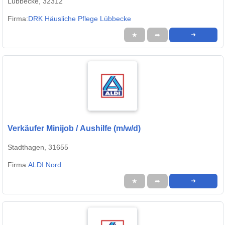
Lübbecke, 32312
Firma:
DRK Häusliche Pflege Lübbecke
★
➦
➜
Verkäufer Minijob / Aushilfe (m/w/d)
Stadthagen, 31655
Firma:
ALDI Nord
★
➦
➜