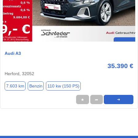
Audi A3
35.390 €
Herford, 32052
7.603 km
Benzin
110 kw (150 PS)
★
➦
➜