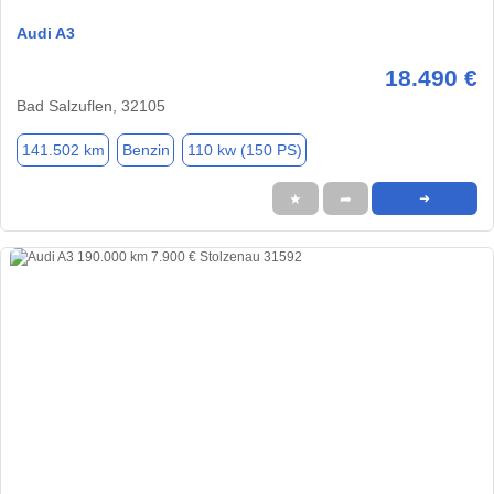
Audi A3
18.490 €
Bad Salzuflen, 32105
141.502 km
Benzin
110 kw (150 PS)
★
➦
➜