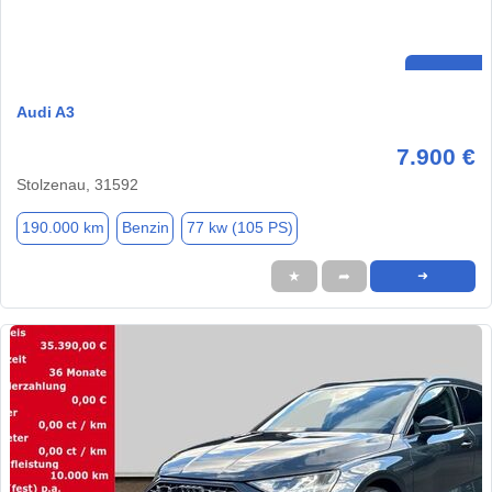
Audi A3
7.900 €
Stolzenau, 31592
190.000 km
Benzin
77 kw (105 PS)
★
➦
➜