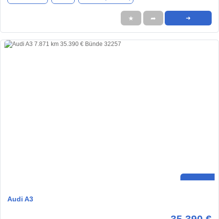
★
➦
➜
Audi A3
35.390 €