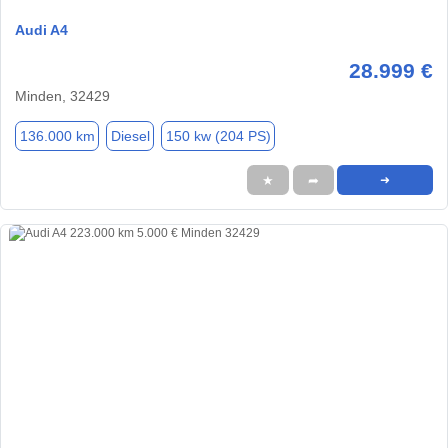
Audi A4
28.999 €
Minden, 32429
136.000 km
Diesel
150 kw (204 PS)
★
➦
➜