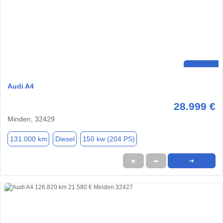
Audi A4
28.999 €
Minden, 32429
131.000 km
Diesel
150 kw (204 PS)
★
➦
➜