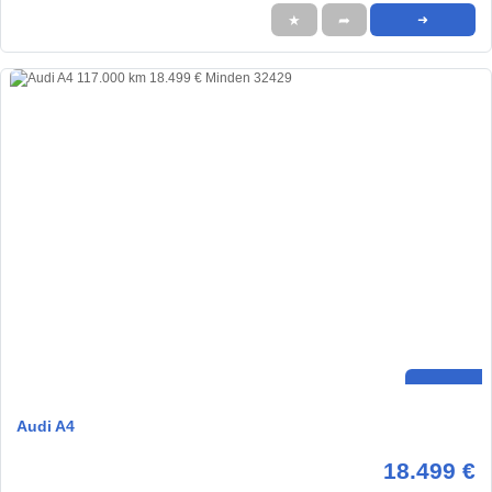
★
➦
➜
Audi A4
18.499 €