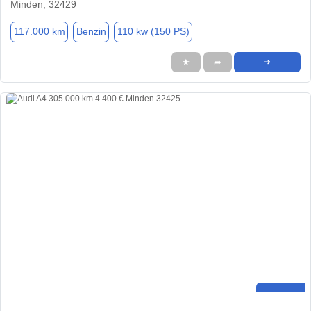
Minden, 32429
117.000 km
Benzin
110 kw (150 PS)
★
➦
➜