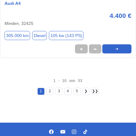
Audi A4
4.400 €
Minden, 32425
305.000 km
Diesel
105 kw (143 PS)
★
➦
➜
1 - 10 von 53
1
2
3
4
5
❯
❯❯