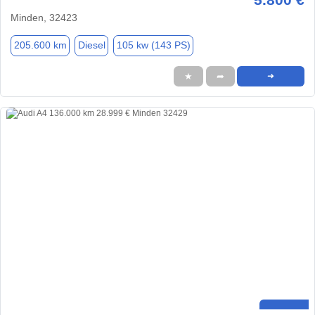
Minden, 32423
205.600 km
Diesel
105 kw (143 PS)
★
➦
➜