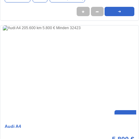
★
➦
➜
Audi A4
5.800 €