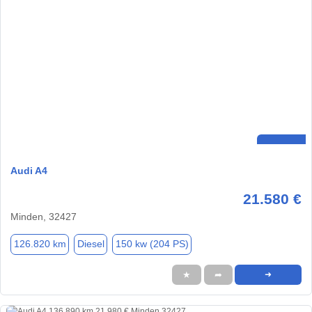
Audi A4
21.580 €
Minden, 32427
126.820 km
Diesel
150 kw (204 PS)
★
➦
➜