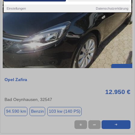
Einstellungen
Datenschutzerklärung
Opel Zafira
12.950 €
Bad Oeynhausen, 32547
94.590 km
Benzin
103 kw (140 PS)
★
➦
➜