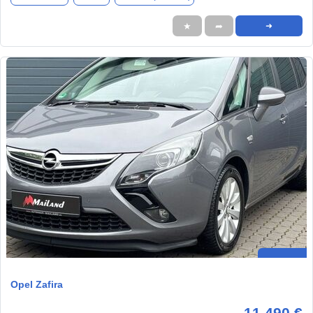
★
➦
➜
Opel Zafira
11.490 €