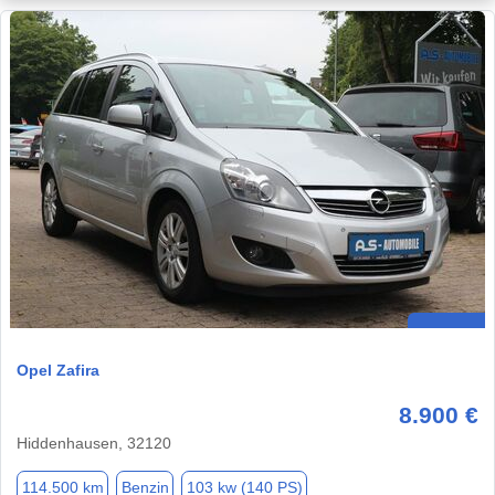
Opel Zafira
8.900 €
Hiddenhausen, 32120
114.500 km
Benzin
103 kw (140 PS)