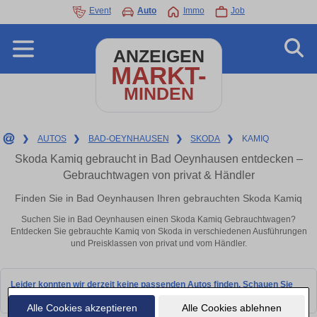
Event
Auto
Immo
Job
ANZEIGEN
MARKT-
MINDEN
❯
AUTOS
❯
BAD-OEYNHAUSEN
❯
SKODA
❯
KAMIQ
Skoda Kamiq gebraucht in Bad Oeynhausen entdecken –
Gebrauchtwagen von privat & Händler
Finden Sie in Bad Oeynhausen Ihren gebrauchten Skoda Kamiq
Suchen Sie in Bad Oeynhausen einen Skoda Kamiq Gebrauchtwagen?
Entdecken Sie gebrauchte Kamiq von Skoda in verschiedenen Ausführungen
und Preisklassen von privat und vom Händler.
Leider konnten wir derzeit keine passenden Autos finden. Schauen Sie
bald wieder vorbei!
Alle Cookies akzeptieren
Alle Cookies ablehnen