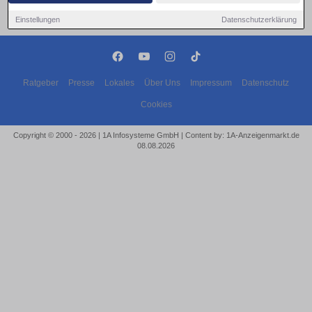
Einstellungen
Datenschutzerklärung
Ratgeber
Presse
Lokales
Über Uns
Impressum
Datenschutz
Cookies
Copyright © 2000 - 2026 | 1A Infosysteme GmbH | Content by: 1A-Anzeigenmarkt.de
08.08.2026