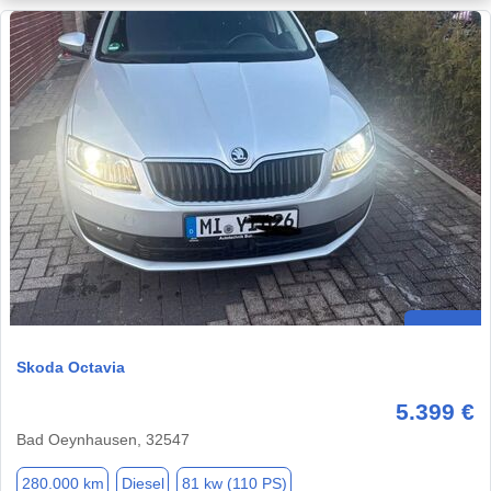
Skoda Octavia
5.399 €
Bad Oeynhausen, 32547
280.000 km
Diesel
81 kw (110 PS)