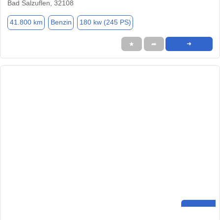
Bad Salzuflen, 32108
41.800 km
Benzin
180 kw (245 PS)
★
➦
➜