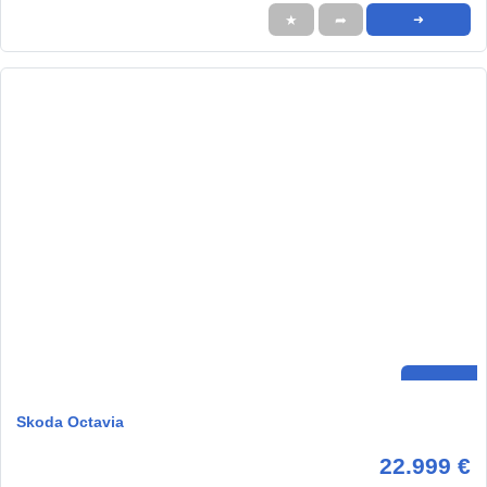
★
➦
➜
Skoda Octavia
22.999 €