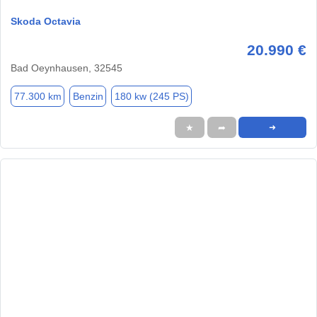
Skoda Octavia
20.990 €
Bad Oeynhausen, 32545
77.300 km
Benzin
180 kw (245 PS)
★
➦
➜