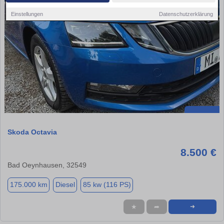
Einstellungen
Datenschutzerklärung
Skoda Octavia
8.500 €
Bad Oeynhausen, 32549
175.000 km
Diesel
85 kw (116 PS)
★
➦
➜