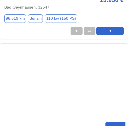
Bad Oeynhausen, 32547
96.519 km
Benzin
110 kw (150 PS)
★
➦
➜