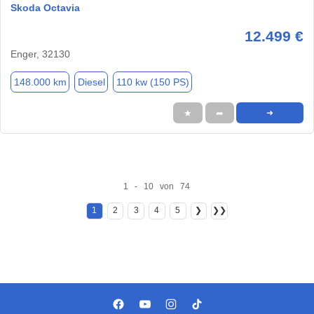
Skoda Octavia
12.499 €
Enger, 32130
148.000 km
Diesel
110 kw (150 PS)
★
➦
➜
1 - 10 von 74
1
2
3
4
5
❯
❯❯