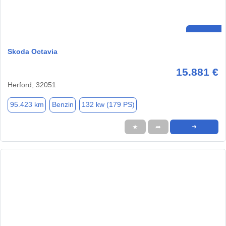
Skoda Octavia
15.881 €
Herford, 32051
95.423 km
Benzin
132 kw (179 PS)
★
➦
➜