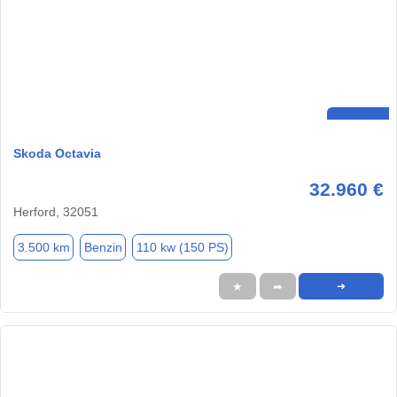
Skoda Octavia
32.960 €
Herford, 32051
3.500 km
Benzin
110 kw (150 PS)
★
➦
➜