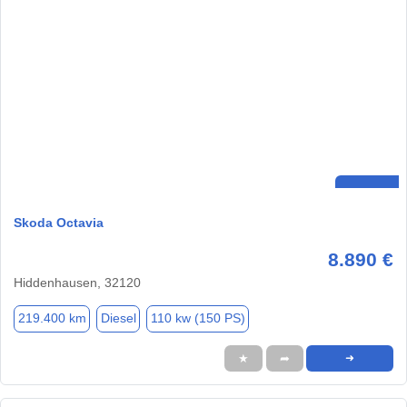
Skoda Octavia
8.890 €
Hiddenhausen, 32120
219.400 km
Diesel
110 kw (150 PS)
★
➦
➜