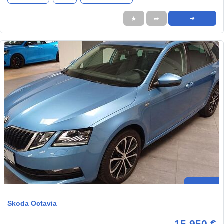
★
➦
➜
Skoda Octavia
15.950 €