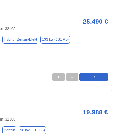
25.490 €
en, 32105
Hybrid (Benzin/Elekt
133 kw (181 PS)
★
➦
➜
19.988 €
en, 32108
Benzin
96 kw (131 PS)