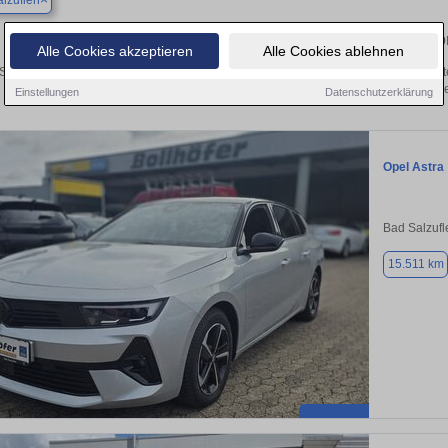
lzuflen
Finden Sie in Bad Salzuflen Ihren geb
Alle Cookies akzeptieren
Alle Cookies ablehnen
Sie in Bad Salzuflen einen Opel Astra Gebrauchtwagen? Entdecken Sie gebrauchte
von privat und vom Händle
Einstellungen
Datenschutzerklärung
Opel Astra
Bad Salzufl
15.511 km