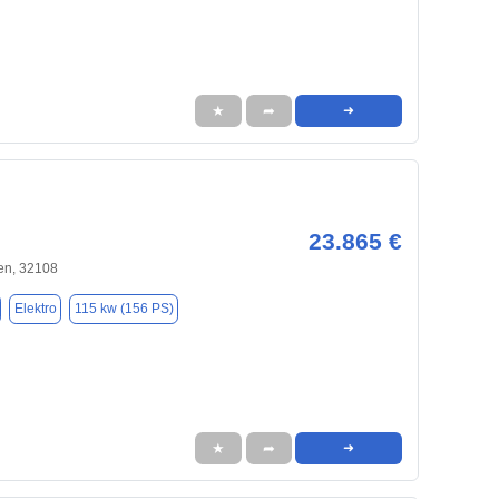
★
➦
➜
23.865 €
en, 32108
Elektro
115 kw (156 PS)
★
➦
➜