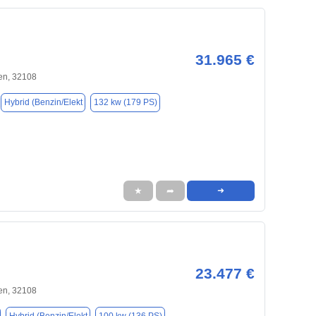
31.965 €
en, 32108
Hybrid (Benzin/Elekt
132 kw (179 PS)
★
➦
➜
23.477 €
en, 32108