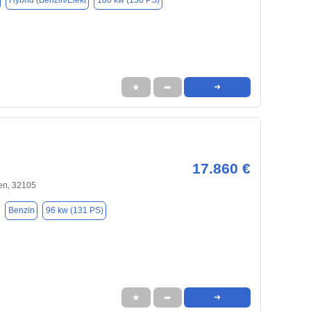
Hybrid (Benzin/Elekt
100 kw (136 PS)
★
➦
➜
17.860 €
en, 32105
Benzin
96 kw (131 PS)
★
➦
➜