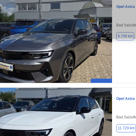
Opel Astra
Bad Salzufl
6.706 km
Opel Astra
Bad Salzufl
11.729 km