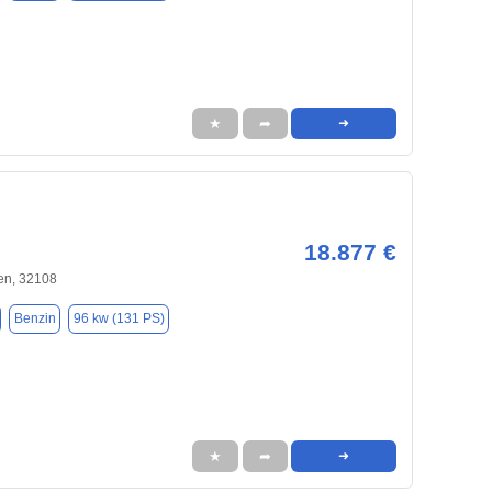
★
➦
➜
18.877 €
en, 32108
Benzin
96 kw (131 PS)
★
➦
➜