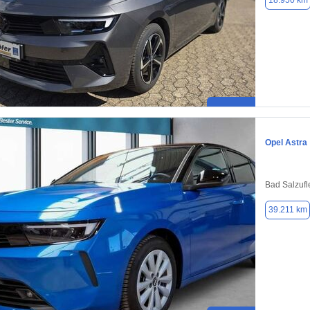
18.950 km
Opel Astra
Bad Salzufl
39.211 km