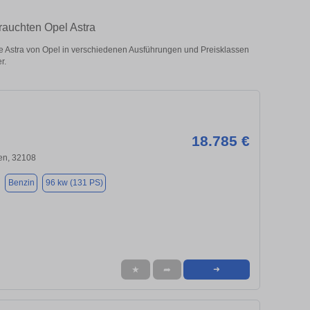
rauchten Opel Astra
 Astra von Opel in verschiedenen Ausführungen und Preisklassen
r.
18.785 €
en, 32108
Benzin
96 kw (131 PS)
★
➦
➜