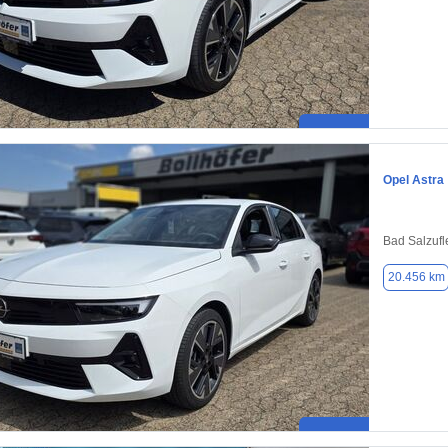
Opel Astra
Bad Salzufl
20.456 km