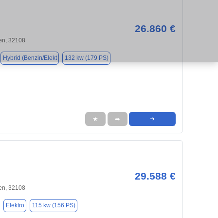
26.860 €
en, 32108
Hybrid (Benzin/Elekt
132 kw (179 PS)
★
➦
➜
29.588 €
en, 32108
Elektro
115 kw (156 PS)