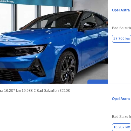
Opel Astra
Bad Salzufl
27.766 km
Opel Astra
Bad Salzufl
16.207 km