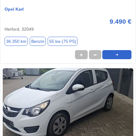
Opel Karl
9.490 €
Herford, 32049
36.350 km
Benzin
55 kw (75 PS)
★
➦
➜