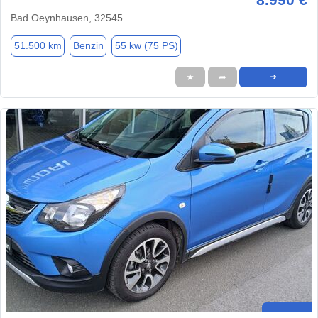
Bad Oeynhausen, 32545
51.500 km
Benzin
55 kw (75 PS)
★
➦
➜