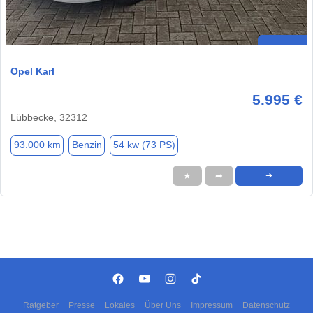
Opel Karl
5.995 €
Lübbecke, 32312
93.000 km
Benzin
54 kw (73 PS)
★
➦
➜
Ratgeber
Presse
Lokales
Über Uns
Impressum
Datenschutz