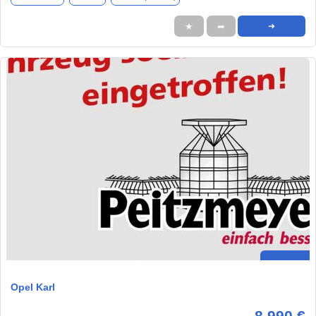
★
➦
➜
Opel Karl
8.990 €