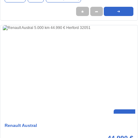
★
➦
➜
Renault Austral
44.990 €