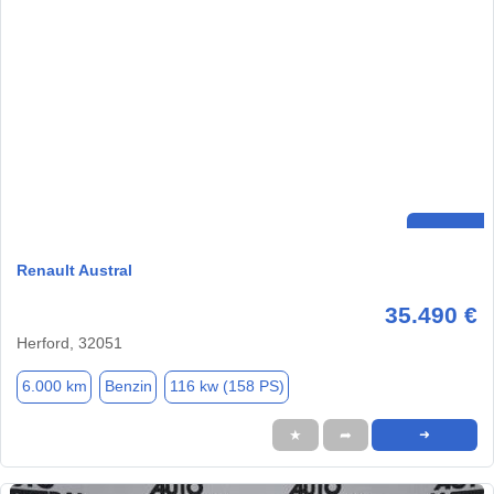
Renault Austral
35.490 €
Herford, 32051
6.000 km
Benzin
116 kw (158 PS)
★
➦
➜