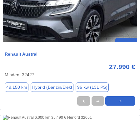
Renault Austral
27.990 €
Minden, 32427
49.150 km
Hybrid (Benzin/Elekt
96 kw (131 PS)
★
➦
➜