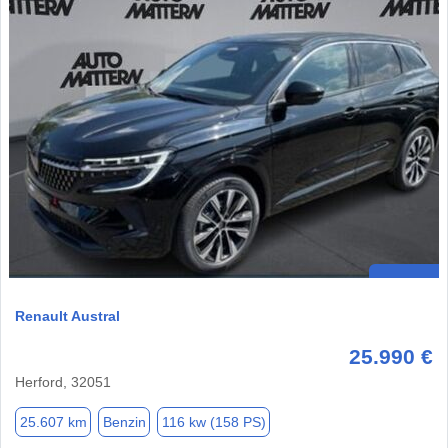
Renault Austral
25.990 €
Herford, 32051
25.607 km
Benzin
116 kw (158 PS)