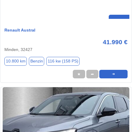
Renault Austral
41.990 €
Minden, 32427
10.800 km
Benzin
116 kw (158 PS)
★
➦
➜