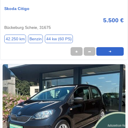
Skoda Citigo
5.500 €
Bückeburg Scheie, 31675
42.250 km
Benzin
44 kw (60 PS)
★
➦
➜