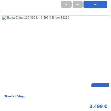
★
➦
➜
Skoda Citigo
3.499 €