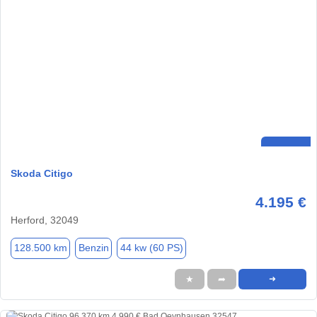
Skoda Citigo
4.195 €
Herford, 32049
128.500 km
Benzin
44 kw (60 PS)
★
➦
➜