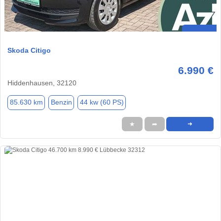
Skoda Citigo
6.990 €
Hiddenhausen, 32120
85.630 km
Benzin
44 kw (60 PS)
★
➦
➜