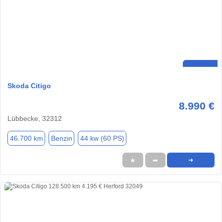
Skoda Citigo
8.990 €
Lübbecke, 32312
46.700 km
Benzin
44 kw (60 PS)
★
➦
➜