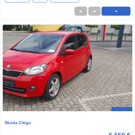
★
➦
➜
Skoda Citigo
5.550 €