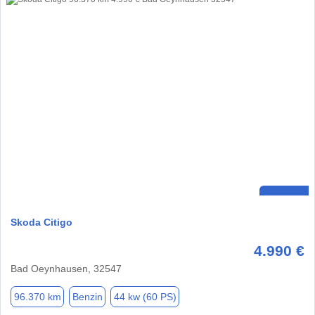
Skoda Citigo
4.990 €
Bad Oeynhausen, 32547
96.370 km
Benzin
44 kw (60 PS)