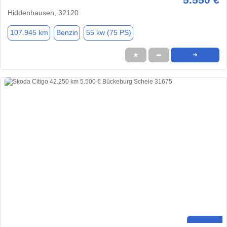
Hiddenhausen, 32120
107.945 km
Benzin
55 kw (75 PS)
★
➦
➜