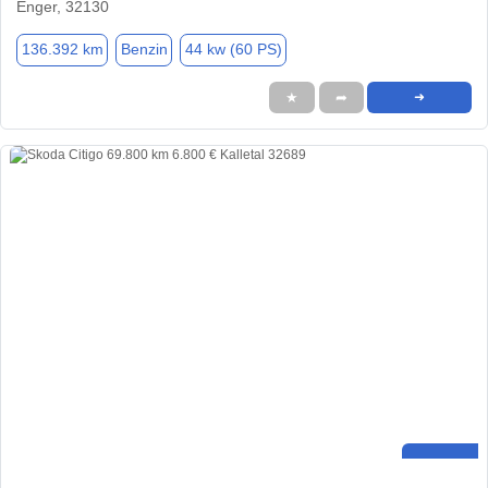
Enger, 32130
136.392 km
Benzin
44 kw (60 PS)
★
➦
➜