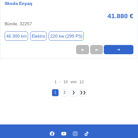
Skoda Enyaq
41.880 €
Bünde, 32257
46.300 km
Elektro
220 kw (299 PS)
★
➦
➜
1 - 10 von 12
1
2
❯
❯❯