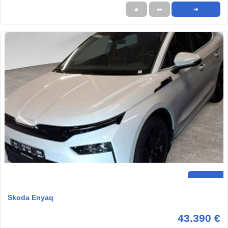
★
➦
➜
Skoda Enyaq
43.390 €