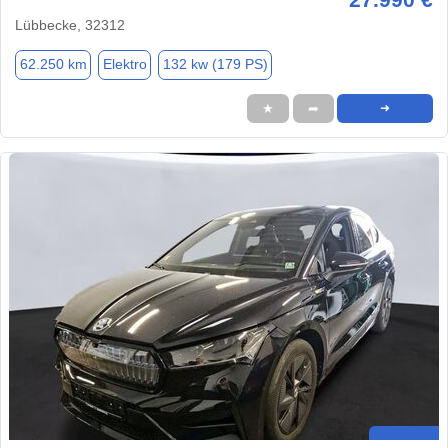
Lübbecke, 32312
62.250 km
Elektro
132 kw (179 PS)
★
➦
➜