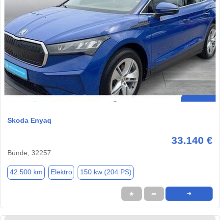
Skoda Enyaq
33.140 €
Bünde, 32257
42.500 km
Elektro
150 kw (204 PS)
★
➦
➜