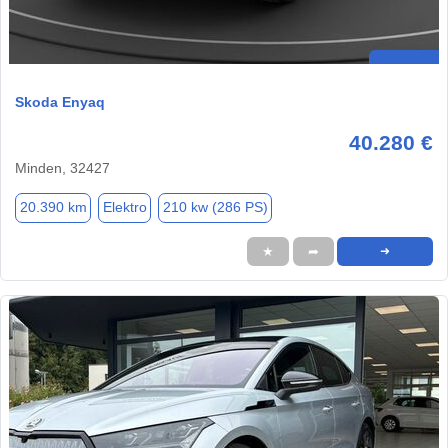
Skoda Enyaq
40.280 €
Minden, 32427
20.390 km
Elektro
210 kw (286 PS)
★
➦
➜