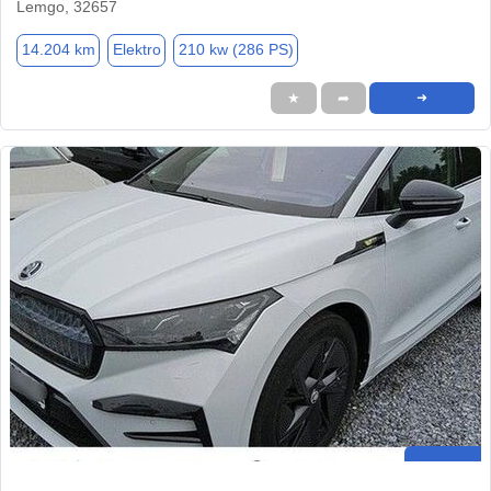
Lemgo, 32657
14.204 km
Elektro
210 kw (286 PS)
★
➦
➜