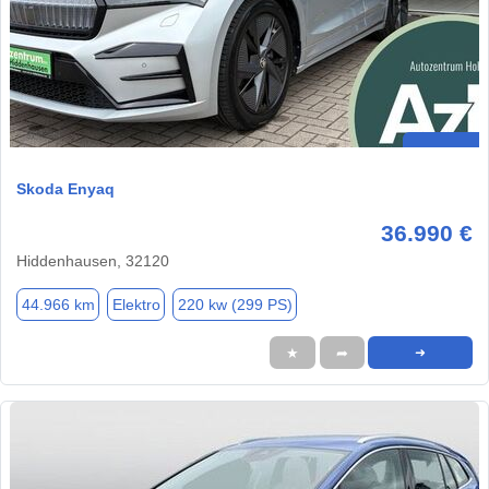
Skoda Enyaq
36.990 €
Hiddenhausen, 32120
44.966 km
Elektro
220 kw (299 PS)
★
➦
➜