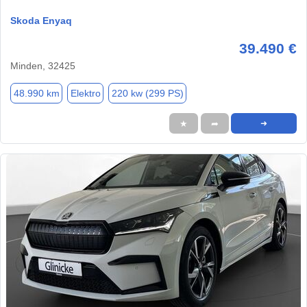
Skoda Enyaq
39.490 €
Minden, 32425
48.990 km
Elektro
220 kw (299 PS)
★
➦
➜