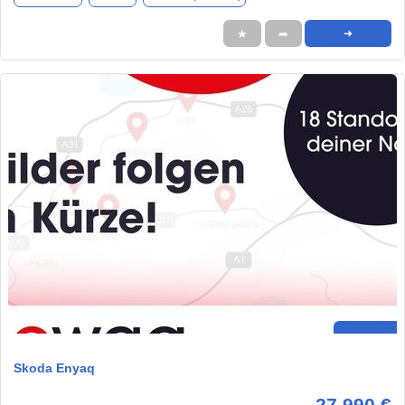
★
➦
➜
Skoda Enyaq
27.990 €