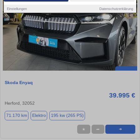
Einstellungen
Datenschutzerklärung
Skoda Enyaq
39.995 €
Herford, 32052
71.170 km
Elektro
195 kw (265 PS)
★
➦
➜