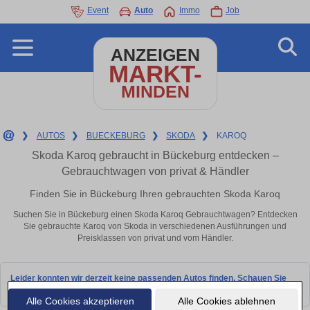
Event
Auto
Immo
Job
ANZEIGEN
MARKT-
MINDEN
❯
AUTOS
❯
BUECKEBURG
❯
SKODA
❯
KAROQ
Skoda Karoq gebraucht in Bückeburg entdecken –
Gebrauchtwagen von privat & Händler
Finden Sie in Bückeburg Ihren gebrauchten Skoda Karoq
Suchen Sie in Bückeburg einen Skoda Karoq Gebrauchtwagen? Entdecken
Sie gebrauchte Karoq von Skoda in verschiedenen Ausführungen und
Preisklassen von privat und vom Händler.
Leider konnten wir derzeit keine passenden Autos finden. Schauen Sie
bald wieder vorbei!
Alle Cookies akzeptieren
Alle Cookies ablehnen