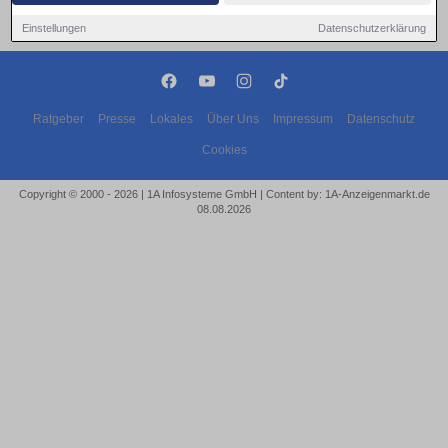
Einstellungen
Datenschutzerklärung
Ratgeber
Presse
Lokales
Über Uns
Impressum
Datenschutz
Cookies
Copyright © 2000 - 2026 | 1A Infosysteme GmbH | Content by: 1A-Anzeigenmarkt.de
08.08.2026