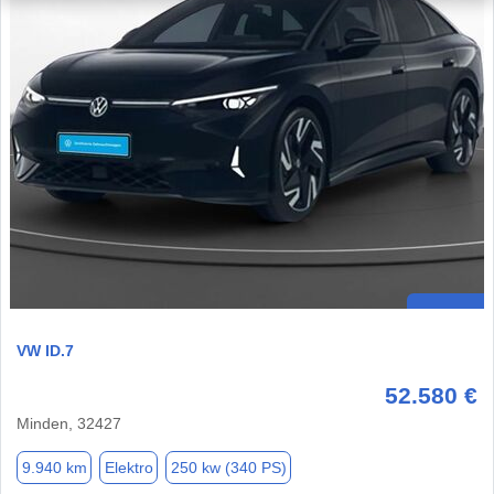
VW ID.7
52.580 €
Minden, 32427
9.940 km
Elektro
250 kw (340 PS)