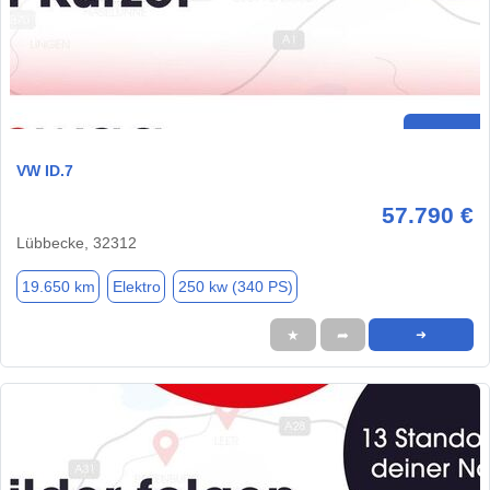
VW ID.7
57.790 €
Lübbecke, 32312
19.650 km
Elektro
250 kw (340 PS)
★
➦
➜