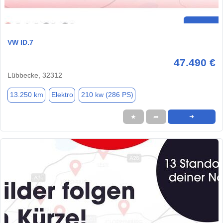
VW ID.7
47.490 €
Lübbecke, 32312
13.250 km
Elektro
210 kw (286 PS)
★
➦
➜