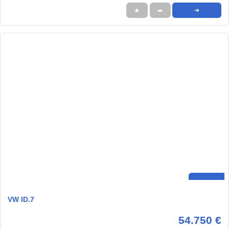
★
➦
➜
VW ID.7
54.750 €