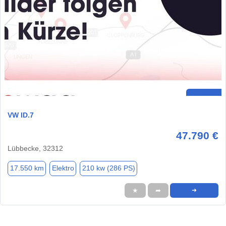
VW ID.7
47.790 €
Lübbecke, 32312
17.550 km
Elektro
210 kw (286 PS)
★
➦
➜