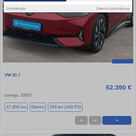
Einstellungen
Datenschutzerklärung
VW ID.7
52.390 €
Lemgo, 32657
37.900 km
Elektro
250 kw (340 PS)
★
➦
➜