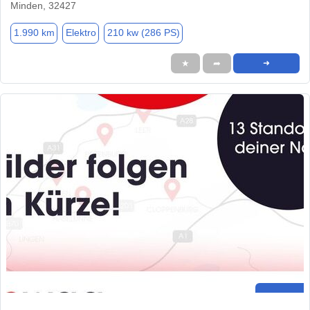
Minden, 32427
1.990 km
Elektro
210 kw (286 PS)
★
➦
➜