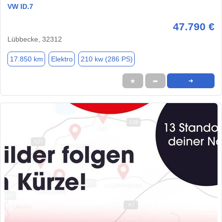
VW ID.7
47.790 €
Lübbecke, 32312
17.850 km
Elektro
210 kw (286 PS)
★
➦
➜