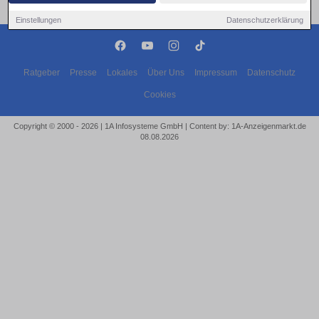
Einstellungen
Datenschutzerklärung
Ratgeber
Presse
Lokales
Über Uns
Impressum
Datenschutz
Cookies
Copyright © 2000 - 2026 | 1A Infosysteme GmbH | Content by: 1A-Anzeigenmarkt.de
08.08.2026