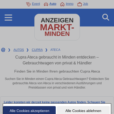
Event
Auto
Immo
Job
ANZEIGEN
MARKT-
MINDEN
❯
AUTOS
❯
CUPRA
❯
ATECA
Cupra Ateca gebraucht in Minden entdecken –
Gebrauchtwagen von privat & Händler
Finden Sie in Minden Ihren gebrauchten Cupra Ateca
Suchen Sie in Minden einen Cupra Ateca Gebrauchtwagen? Entdecken Sie
gebrauchte Ateca von Ateca in verschiedenen Ausführungen und
Preisklassen von privat und vom Händler.
Leider konnten wir derzeit keine passenden Autos finden. Schauen Sie
bald wieder vorbei!
Alle Cookies akzeptieren
Alle Cookies ablehnen