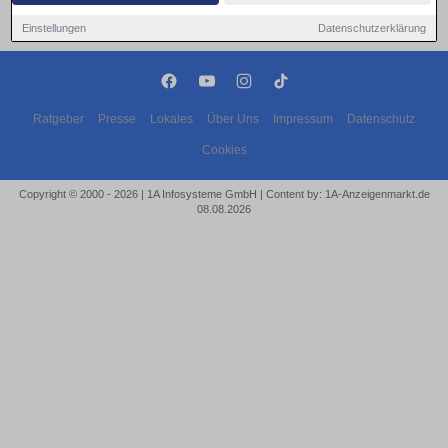
Einstellungen
Datenschutzerklärung
Ratgeber
Presse
Lokales
Über Uns
Impressum
Datenschutz
Cookies
Copyright © 2000 - 2026 | 1A Infosysteme GmbH | Content by: 1A-Anzeigenmarkt.de
08.08.2026