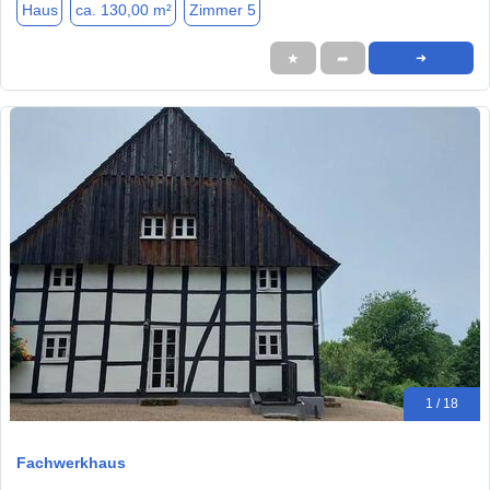
Haus
ca. 130,00 m²
Zimmer 5
★
➦
➜
1 / 18
Fachwerkhaus