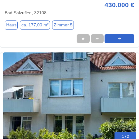
430.000 €
Bad Salzuflen, 32108
Haus
ca. 177,00 m²
Zimmer 5
★
➦
➜
1 / 2