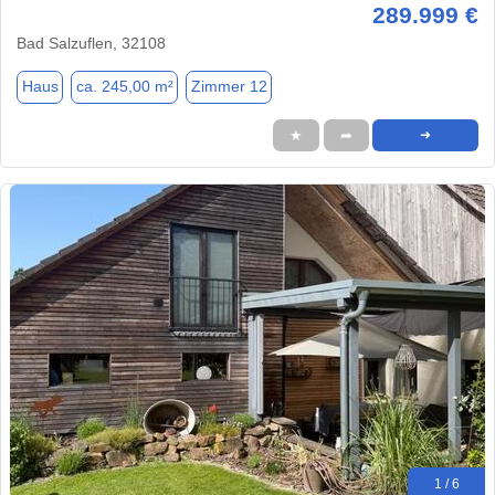
289.999 €
Bad Salzuflen, 32108
Haus
ca. 245,00 m²
Zimmer 12
★
➦
➜
1 / 6