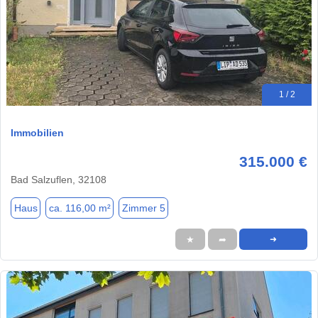
1 / 2
Immobilien
315.000 €
Bad Salzuflen, 32108
Haus
ca. 116,00 m²
Zimmer 5
★
➦
➜