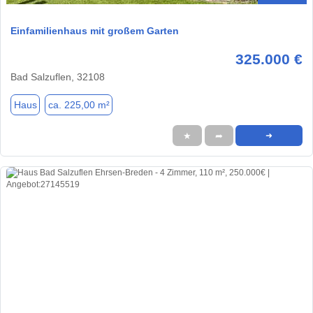
Einfamilienhaus mit großem Garten
325.000 €
Bad Salzuflen, 32108
Haus
ca. 225,00 m²
★
➦
➜