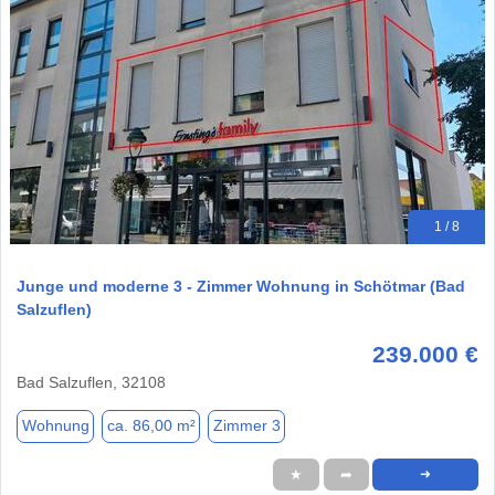
1 / 8
Junge und moderne 3 - Zimmer Wohnung in Schötmar (Bad
Salzuflen)
239.000 €
Bad Salzuflen, 32108
Wohnung
ca. 86,00 m²
Zimmer 3
★
➦
➜