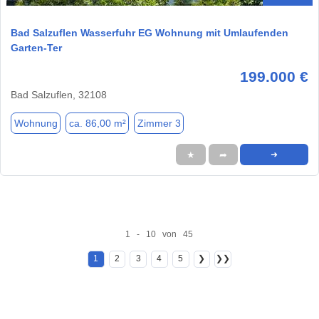
Bad Salzuflen Wasserfuhr EG Wohnung mit Umlaufenden
Garten-Ter
199.000 €
Bad Salzuflen, 32108
Wohnung
ca. 86,00 m²
Zimmer 3
★
➦
➜
1 - 10 von 45
1
2
3
4
5
❯
❯❯