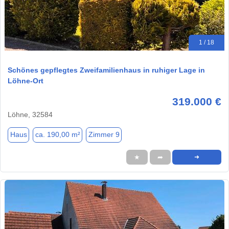
1 / 18
Schönes gepflegtes Zweifamilienhaus in ruhiger Lage in
Löhne-Ort
319.000 €
Löhne, 32584
Haus
ca. 190,00 m²
Zimmer 9
★
➦
➜