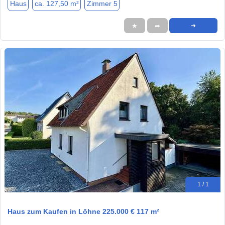
Haus
ca. 127,50 m²
Zimmer 5
★
➦
➜
1 / 1
Haus zum Kaufen in Löhne 225.000 € 117 m²