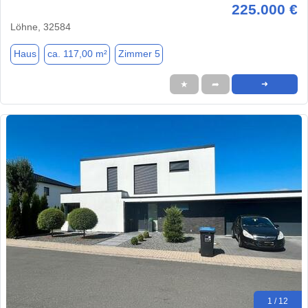
225.000 €
Löhne, 32584
Haus
ca. 117,00 m²
Zimmer 5
★
➦
➜
1 / 12