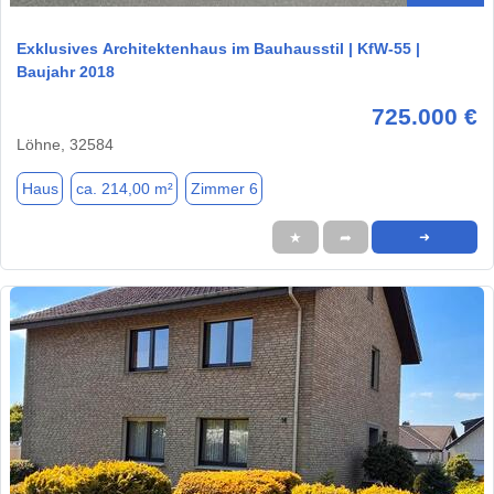
Exklusives Architektenhaus im Bauhausstil | KfW-55 |
Baujahr 2018
725.000 €
Löhne, 32584
Haus
ca. 214,00 m²
Zimmer 6
★
➦
➜