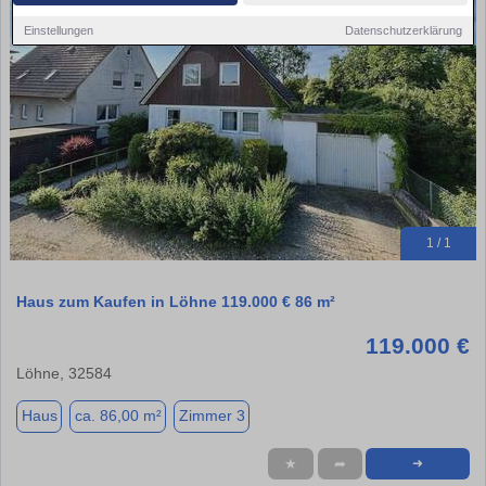
Einstellungen
Datenschutzerklärung
1 / 1
Haus zum Kaufen in Löhne 119.000 € 86 m²
119.000 €
Löhne, 32584
Haus
ca. 86,00 m²
Zimmer 3
★
➦
➜