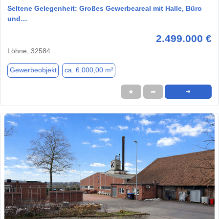
Seltene Gelegenheit: Großes Gewerbeareal mit Halle, Büro
und…
2.499.000 €
Löhne, 32584
Gewerbeobjekt
ca. 6.000,00 m²
★
➦
➜