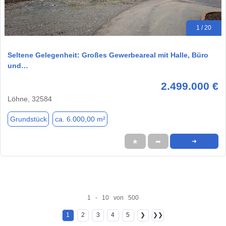
1 / 20
Seltene Gelegenheit: Großes Gewerbeareal mit Halle, Büro
und…
2.499.000 €
Löhne, 32584
Grundstück
ca. 6.000,00 m²
★
➦
➜
1 - 10 von 500
1
2
3
4
5
❯
❯❯