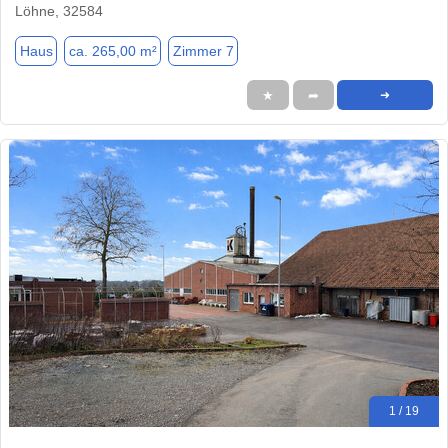
Löhne, 32584
Haus
ca. 265,00 m²
Zimmer 7
★
➦
➜
1 / 19