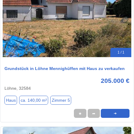
1 / 1
Grundstück in Löhne Mennighüffen mit Haus zu verkaufen
205.000 €
Löhne, 32584
Haus
ca. 140,00 m²
Zimmer 5
★
➦
➜