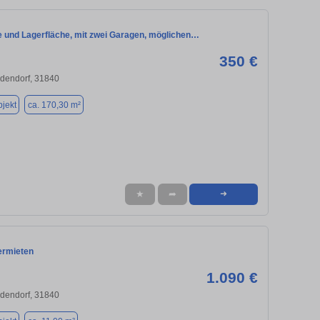
e und Lagerfläche, mit zwei Garagen, möglichen…
350 €
ldendorf, 31840
jekt
ca. 170,30 m²
★
➦
➜
ermieten
1.090 €
ldendorf, 31840