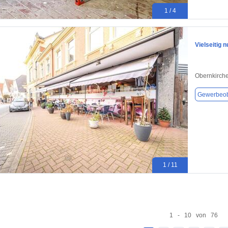
1 / 4
Vielseitig 
Obernkirch
Gewerbeob
1 / 11
1 - 10 von 76