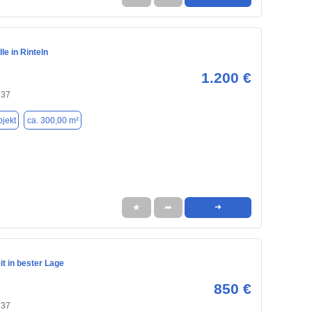
e in Rinteln
1.200 €
737
jekt
ca. 300,00 m²
★
➦
➜
t in bester Lage
850 €
737