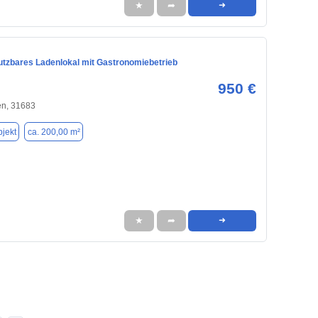
★
➦
➜
nutzbares Ladenlokal mit Gastronomiebetrieb
950 €
en, 31683
jekt
ca. 200,00 m²
★
➦
➜