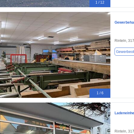
1 / 12
Gewerbehall
Rinteln, 31
Gewerbeob
1 / 6
Ladeneinhei
Rinteln, 31