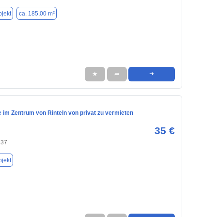
jekt
ca. 185,00 m²
★
➦
➜
 im Zentrum von Rinteln von privat zu vermieten
35 €
737
jekt