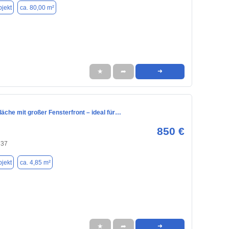
jekt
ca. 80,00 m²
★
➦
➜
läche mit großer Fensterfront – ideal für…
850 €
737
jekt
ca. 4,85 m²
★
➦
➜