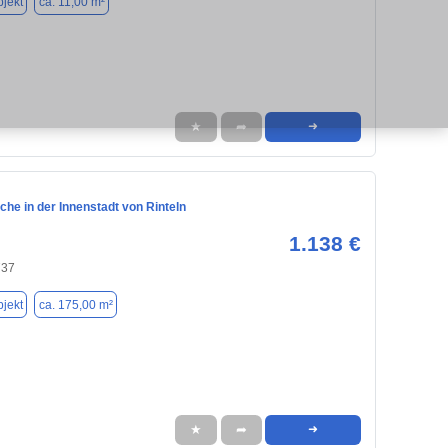
jekt
ca. 11,00 m²
★
➦
➜
he in der Innenstadt von Rinteln
1.138 €
737
jekt
ca. 175,00 m²
★
➦
➜