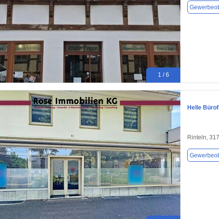
Gewerbeob
1 / 6
Helle Bürof
Rinteln, 31
Gewerbeob