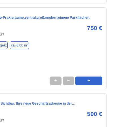
ro-Praxisräume,zentral,groß,modern,eigene Parkflächen,
750 €
737
jekt
ca. 6,00 m²
★
➦
➜
& Sichtbar: Ihre neue Geschäftsadresse in der…
500 €
737