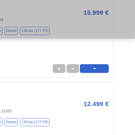
15.999 €
84
m
Diesel
130 kw (177 PS)
★
➦
➜
12.499 €
, 31655
m
Diesel
130 kw (177 PS)