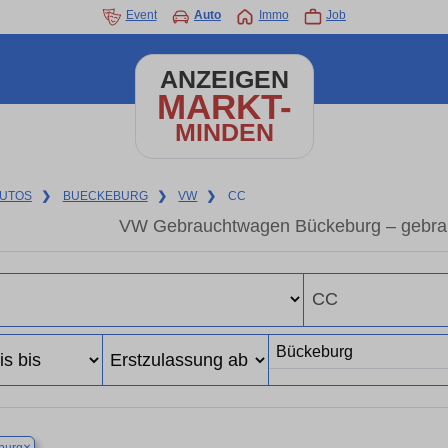
Event
Auto
Immo
Job
ANZEIGEN
MARKT-
MINDEN
UTOS
❯
BUECKEBURG
❯
VW
❯
CC
VW Gebrauchtwagen Bückeburg – gebra
×