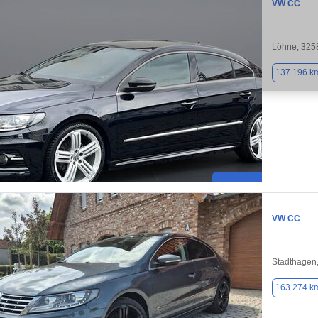
VW CC
Löhne, 325
137.196 k
VW CC
Stadthagen
163.274 k