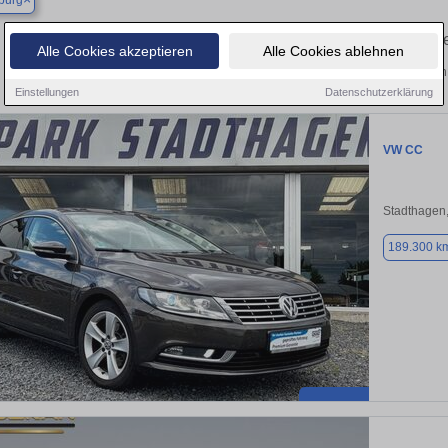
burg
Finden Sie in Bückeburg Ihren gebrauch
Alle Cookies akzeptieren
Alle Cookies ablehnen
Entdecken Sie in Bückeburg gebrauchte VW CC Gebrauchtwagen. Hier finden 
Einstellungen
Datenschutzerklärung
VW CC
Stadthagen
189.300 k