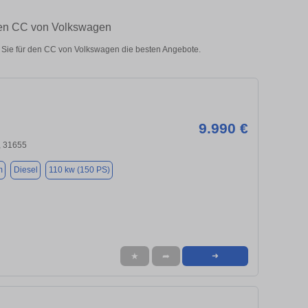
ten CC von Volkswagen
Sie für den CC von Volkswagen die besten Angebote.
9.990 €
, 31655
m
Diesel
110 kw (150 PS)
★
➦
➜