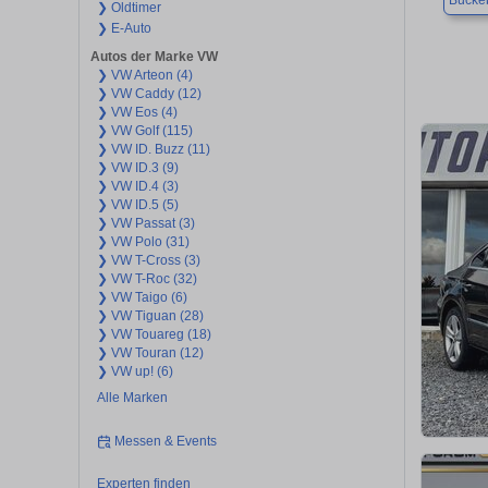
Bücke
❯ Oldtimer
❯ E-Auto
Autos der Marke VW
❯ VW Arteon (4)
❯ VW Caddy (12)
❯ VW Eos (4)
❯ VW Golf (115)
❯ VW ID. Buzz (11)
❯ VW ID.3 (9)
❯ VW ID.4 (3)
❯ VW ID.5 (5)
❯ VW Passat (3)
❯ VW Polo (31)
❯ VW T-Cross (3)
❯ VW T-Roc (32)
❯ VW Taigo (6)
❯ VW Tiguan (28)
❯ VW Touareg (18)
❯ VW Touran (12)
❯ VW up! (6)
Alle Marken
Messen & Events
Experten finden