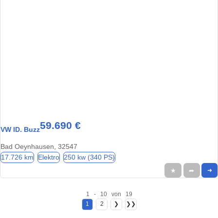
59.690 €
VW ID. Buzz
Bad Oeynhausen, 32547
17.726 km
Elektro
250 kw (340 PS)
★
➦
➜
1 - 10 von 19
1
2
❯
❯❯