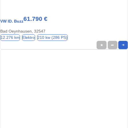
61.790 €
VW ID. Buzz
Bad Oeynhausen, 32547
12.276 km
Elektro
210 kw (286 PS)
★
➦
➜