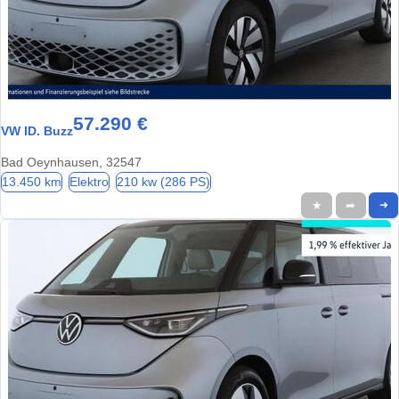
57.290 €
VW ID. Buzz
Bad Oeynhausen, 32547
13.450 km
Elektro
210 kw (286 PS)
★
➦
➜