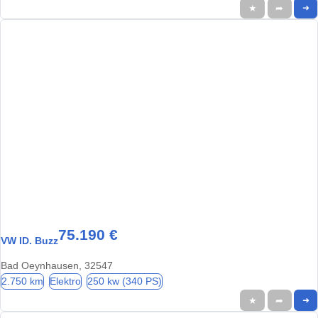
★
➦
➜
75.190 €
VW ID. Buzz
Bad Oeynhausen, 32547
2.750 km
Elektro
250 kw (340 PS)
★
➦
➜