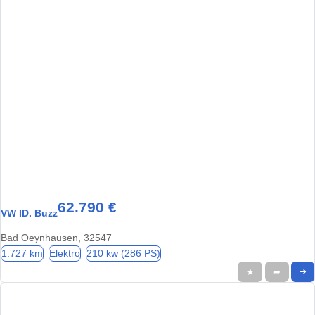
62.790 €
VW ID. Buzz
Bad Oeynhausen, 32547
1.727 km
Elektro
210 kw (286 PS)
★
➦
➜