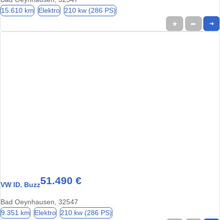
15.610 km
Elektro
210 kw (286 PS)
★
➦
➜
51.490 €
VW ID. Buzz
Bad Oeynhausen, 32547
9.351 km
Elektro
210 kw (286 PS)