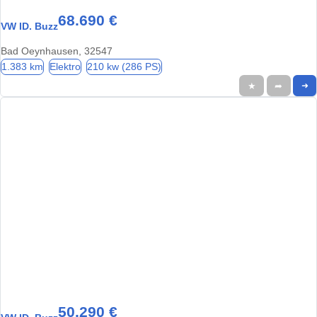
68.690 €
VW ID. Buzz
Bad Oeynhausen, 32547
1.383 km
Elektro
210 kw (286 PS)
★
➦
➜
50.290 €