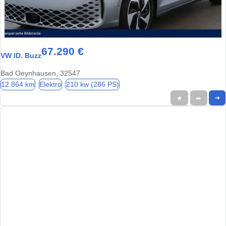
67.290 €
VW ID. Buzz
Bad Oeynhausen, 32547
12.864 km
Elektro
210 kw (286 PS)
★
➦
➜