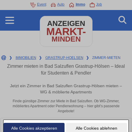
Event
Auto
Immo
Job
ANZEIGEN
MARKT-
MINDEN
❯
IMMOBILIEN
❯
GRASTRUP-HOELSEN
❯
ZIMMER-MIETEN
Zimmer mieten in Bad Salzuflen Grastrup-Hölsen – Ideal
für Studenten & Pendler
Jetzt ein Zimmer in Bad Salzuflen Grastrup-Hölsen mieten –
WG & möblierte Apartments
Finde günstige Zimmer zur Miete in Bad Salzuflen. Ob WG-Zimmer,
möbliertes Apartment oder Pendlerwohnung – hier gibt’s passende
Angebote!
Leider konnten wir derzeit keine passenden Objekte finden. Schauen Sie
Alle Cookies akzeptieren
Alle Cookies ablehnen
bald wieder vorbei!