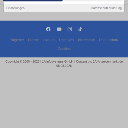
Einstellungen
Datenschutzerklärung
Ratgeber
Presse
Lokales
Über Uns
Impressum
Datenschutz
Cookies
Copyright © 2000 - 2026 | 1A Infosysteme GmbH | Content by: 1A-Anzeigenmarkt.de
08.08.2026