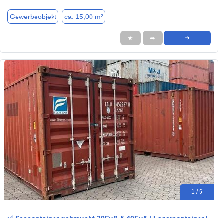
Gewerbeobjekt
ca. 15,00 m²
★
➦
➜
1 / 5
✅ Seecontainer gebraucht 20Fuß & 40Fuß | Lagercontainer |