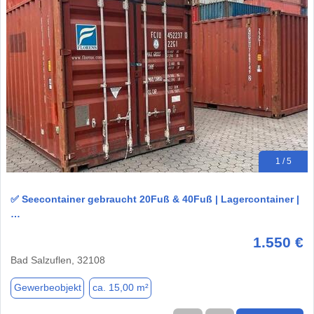
1 / 5
✅ Seecontainer gebraucht 20Fuß & 40Fuß | Lagercontainer |
…
1.550 €
Bad Salzuflen, 32108
Gewerbeobjekt
ca. 15,00 m²