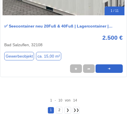
1 / 11
✅ Seecontainer neu 20Fuß & 40Fuß | Lagercontainer |…
2.500 €
Bad Salzuflen, 32108
Gewerbeobjekt
ca. 15,00 m²
★
➦
➜
1 - 10 von 14
1
2
❯
❯❯