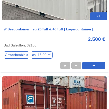
1 / 11
✅ Seecontainer neu 20Fuß & 40Fuß | Lagercontainer |…
2.500 €
Bad Salzuflen, 32108
Gewerbeobjekt
ca. 15,00 m²
★
➦
➜