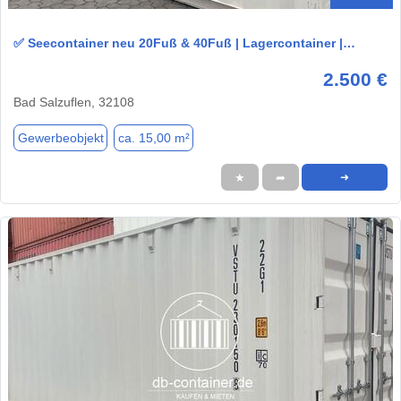
✅ Seecontainer neu 20Fuß & 40Fuß | Lagercontainer |…
2.500 €
Bad Salzuflen, 32108
Gewerbeobjekt
ca. 15,00 m²
★
➦
➜