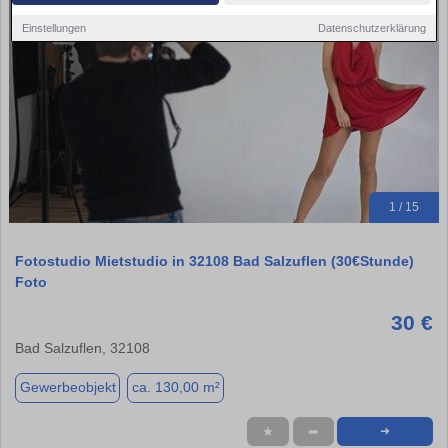
Einstellungen
Datenschutzerklärung
1 / 15
Fotostudio Mietstudio in 32108 Bad Salzuflen (30€Stunde)
Foto
30 €
Bad Salzuflen, 32108
Gewerbeobjekt
ca. 130,00 m²
★
➦
➜