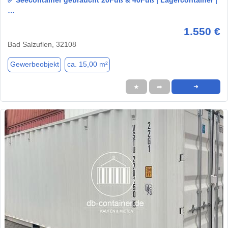
…
1.550 €
Bad Salzuflen, 32108
Gewerbeobjekt
ca. 15,00 m²
★
➦
➜