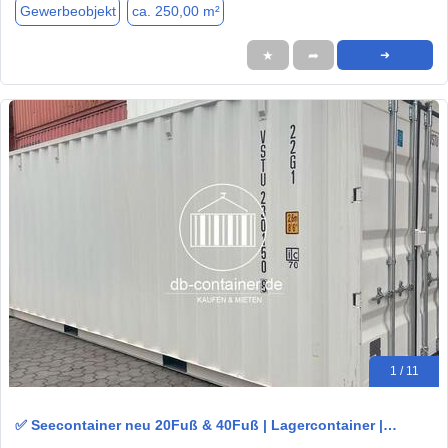
Gewerbeobjekt
ca. 250,00 m²
★
➦
➜
1 / 11
✅ Seecontainer neu 20Fuß & 40Fuß | Lagercontainer |…