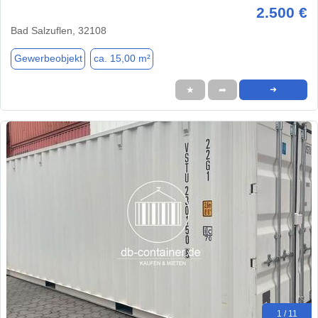
2.500 €
Bad Salzuflen, 32108
Gewerbeobjekt
ca. 15,00 m²
★
➦
➜
1 / 11