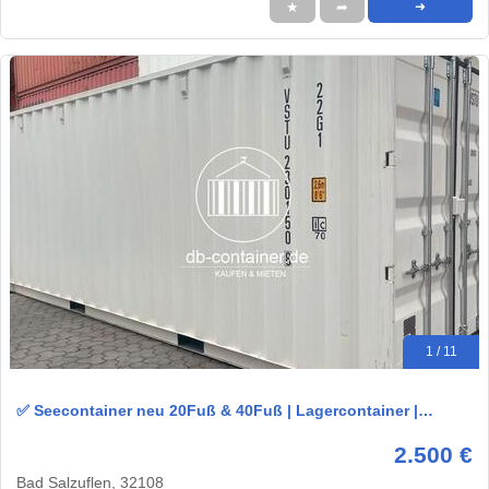
★
➦
➜
1 / 11
✅ Seecontainer neu 20Fuß & 40Fuß | Lagercontainer |…
2.500 €
Bad Salzuflen, 32108