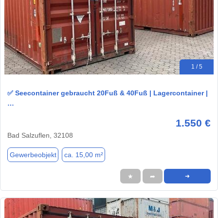
1 / 5
✅ Seecontainer gebraucht 20Fuß & 40Fuß | Lagercontainer |
…
1.550 €
Bad Salzuflen, 32108
Gewerbeobjekt
ca. 15,00 m²
★
➦
➜