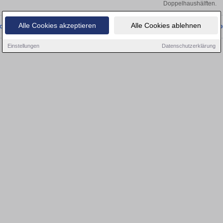
Doppelhaushälften.
Alle Cookies akzeptieren
Alle Cookies ablehnen
onnten wir derzeit keine passenden Objekte finden. Schauen Sie bald wieder vo
Einstellungen
Datenschutzerklärung