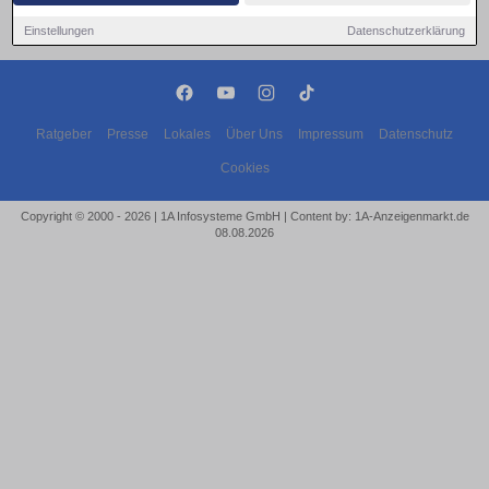
Einstellungen
Datenschutzerklärung
Ratgeber
Presse
Lokales
Über Uns
Impressum
Datenschutz
Cookies
Copyright © 2000 - 2026 | 1A Infosysteme GmbH | Content by: 1A-Anzeigenmarkt.de
08.08.2026