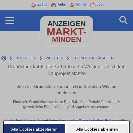
Event
Auto
Immo
Job
ANZEIGEN
MARKT-
MINDEN
❯
IMMOBILIEN
❯
WUESTEN
❯
GRUNDSTÜCK-KAUFEN
Grundstück kaufen in Bad Salzuflen Wüsten – Jetzt dein
Bauprojekt starten
Jetzt ein Grundstück kaufen in Bad Salzuflen Wüsten
entdecken
Finde ein Grundstück kaufen in Bad Salzuflen! Perfekt für private &
gewerbliche Bauprojekte – jetzt Angebote anschauen.
Leider konnten wir derzeit keine passenden Objekte finden. Schauen Sie
bald wieder vorbei!
Alle Cookies akzeptieren
Alle Cookies ablehnen