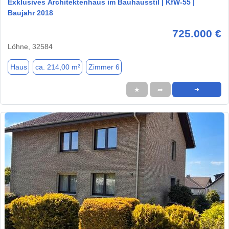
Exklusives Architektenhaus im Bauhausstil | KfW-55 |
Baujahr 2018
725.000 €
Löhne, 32584
Haus
ca. 214,00 m²
Zimmer 6
★
➦
➜