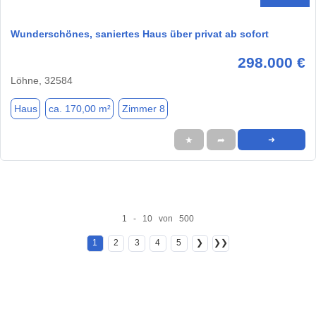
Wunderschönes, saniertes Haus über privat ab sofort
298.000 €
Löhne, 32584
Haus
ca. 170,00 m²
Zimmer 8
★
➦
➜
1 - 10 von 500
1
2
3
4
5
❯
❯❯