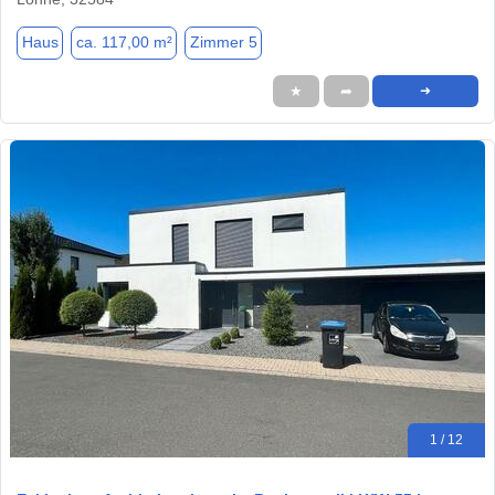
Haus
ca. 117,00 m²
Zimmer 5
★
➦
➜
1 / 12