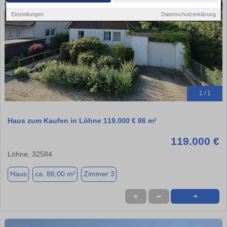
Einstellungen
Datenschutzerklärung
1 / 1
Haus zum Kaufen in Löhne 119.000 € 86 m²
119.000 €
Löhne, 32584
Haus
ca. 86,00 m²
Zimmer 3
★
➦
➜