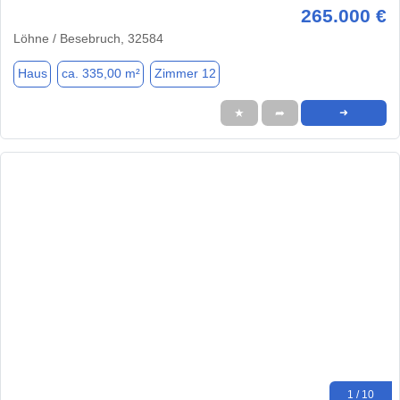
265.000 €
Löhne / Besebruch, 32584
Haus
ca. 335,00 m²
Zimmer 12
★
➦
➜
1 / 10