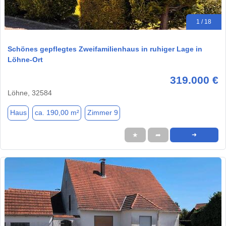
1 / 18
Schönes gepflegtes Zweifamilienhaus in ruhiger Lage in
Löhne-Ort
319.000 €
Löhne, 32584
Haus
ca. 190,00 m²
Zimmer 9
★
➦
➜