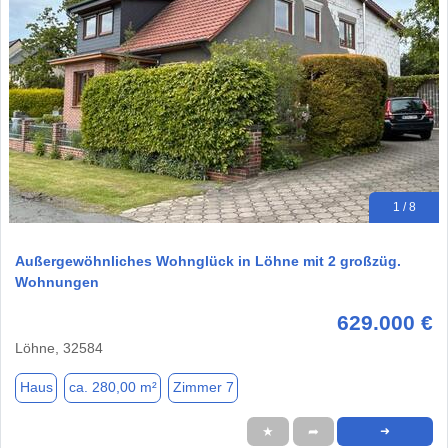
1 / 8
Außergewöhnliches Wohnglück in Löhne mit 2 großzüg.
Wohnungen
629.000 €
Löhne, 32584
Haus
ca. 280,00 m²
Zimmer 7
★
➦
➜