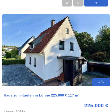
★
➦
➜
1 / 1
Haus zum Kaufen in Löhne 225.000 € 117 m²
225.000 €
Löhne, 32584