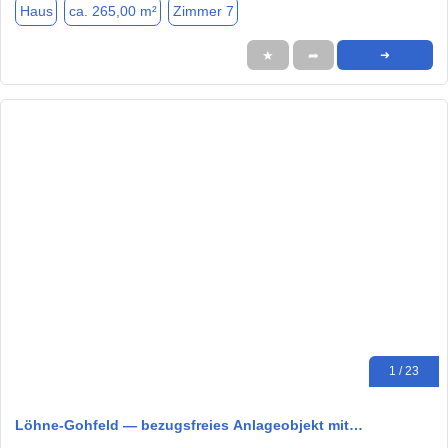
Haus
ca. 265,00 m²
Zimmer 7
★
➦
➜
1 / 23
Löhne-Gohfeld — bezugsfreies Anlageobjekt mit…