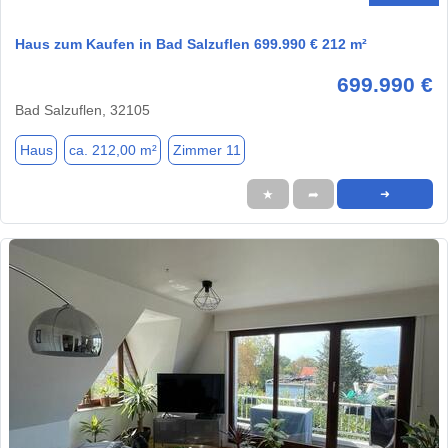
Haus zum Kaufen in Bad Salzuflen 699.990 € 212 m²
699.990 €
Bad Salzuflen, 32105
Haus
ca. 212,00 m²
Zimmer 11
★
➦
➜