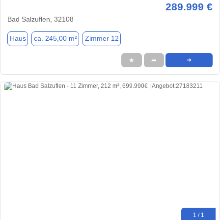
289.999 €
Bad Salzuflen, 32108
Haus
ca. 245,00 m²
Zimmer 12
★
➦
➜
1 / 1