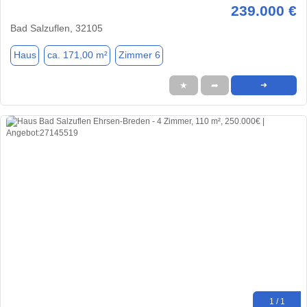
239.000 €
Bad Salzuflen, 32105
Haus
ca. 171,00 m²
Zimmer 6
★
➦
➜
1 / 1