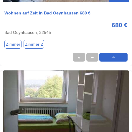
Wohnen auf Zeit in Bad Oeynhausen 680 €
680 €
Bad Oeynhausen, 32545
Zimmer
Zimmer 2
★
➦
➜