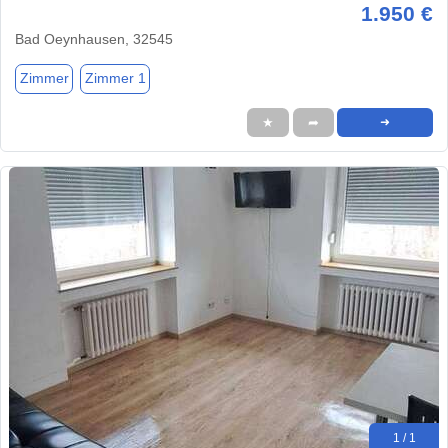
1.950 €
Bad Oeynhausen, 32545
Zimmer
Zimmer 1
★
➦
➜
1 / 1