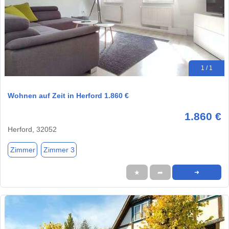
1 / 1
Wohnen auf Zeit in Herford 1.860 €
1.860 €
Herford, 32052
Zimmer
Zimmer 3
★
➦
➜