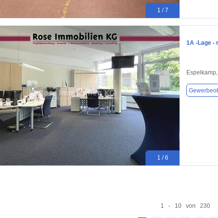
1 / 7
1A -Lage - 
Espelkamp,
Gewerbeob
1 / 6
1 - 10 von 230