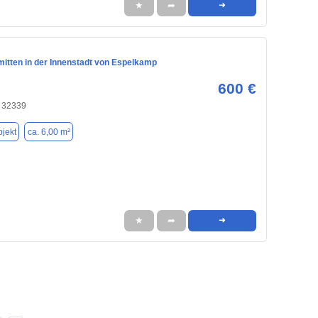
★
➦
➜
mitten in der Innenstadt von Espelkamp
600 €
 32339
jekt
ca. 6,00 m²
★
➦
➜