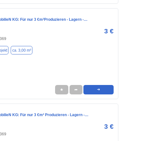
ilieN KG: Für nur 3 €m²Produzieren - Lagern -…
3 €
2369
jekt
ca. 3,00 m²
★
➦
➜
ilieN KG: Für nur 3 €m² Produzieren - Lagern -…
3 €
2369