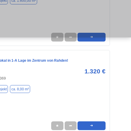
jekt
ca. 1.600,00 m²
★
➦
➜
okal in 1-A Lage im Zentrum von Rahden!
1.320 €
2369
jekt
ca. 8,00 m²
★
➦
➜