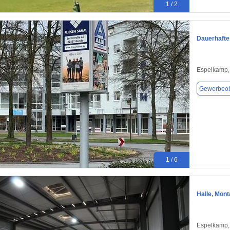
1 / 2
Dauerhafte
Espelkamp,
Gewerbeob
1 / 6
Halle, Mont
Espelkamp,