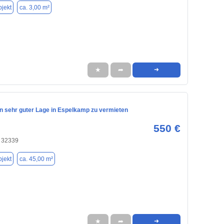
jekt
ca. 3,00 m²
★
➦
➜
n sehr guter Lage in Espelkamp zu vermieten
550 €
 32339
jekt
ca. 45,00 m²
★
➦
➜