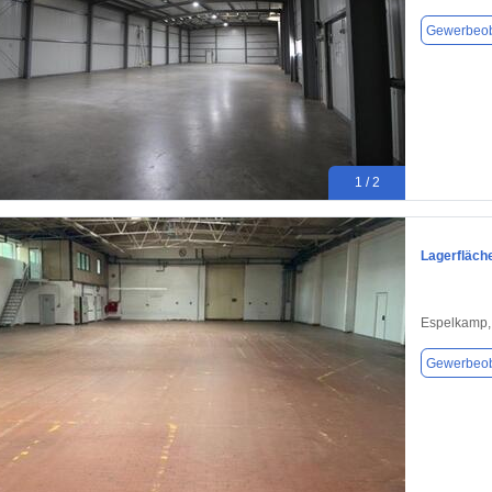
Gewerbeob
1 / 2
Lagerfläch
Espelkamp,
Gewerbeob