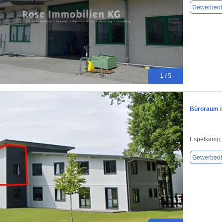
Gewerbeob
1 / 5
Büroraum i
Espelkamp,
Gewerbeob