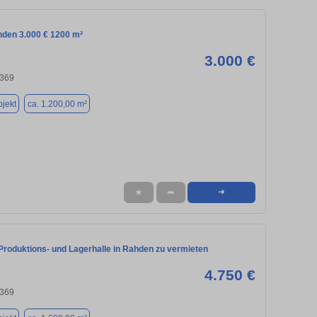
hden 3.000 € 1200 m²
3.000 €
2369
jekt
ca. 1.200,00 m²
★
➦
➜
 Produktions- und Lagerhalle in Rahden zu vermieten
4.750 €
2369