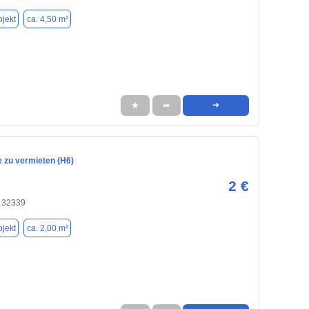
jekt
ca. 4,50 m²
★
➦
➜
e zu vermieten (H6)
2 €
 32339
jekt
ca. 2,00 m²